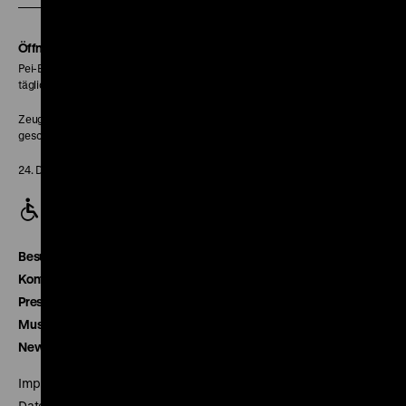
Soundcloud
Seite
Öffnungszeiten
Pei-Bau:
täglich 10-18 Uhr
Zeughaus:
geschlossen
24. Dezember geschlossen
Besucherservice
Kontakt
Presse
Museumsverein
Newsletter
Impressum
Datenschutz