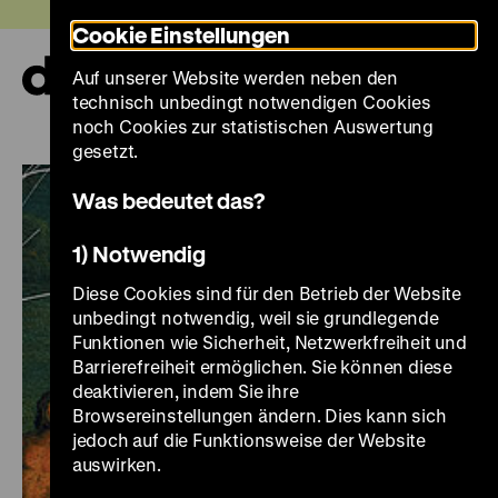
Direkt
Heute +
Cookie Einstellungen
zum
Seiteninhalt
Auf unserer Website werden neben den
springen
Navi
technisch unbedingt notwendigen Cookies
auf-
und
noch Cookies zur statistischen Auswertung
zuk
gesetzt.
Was bedeutet das?
1) Notwendig
Diese Cookies sind für den Betrieb der Website
unbedingt notwendig, weil sie grundlegende
Funktionen wie Sicherheit, Netzwerkfreiheit und
Barrierefreiheit ermöglichen. Sie können diese
deaktivieren, indem Sie ihre
Browsereinstellungen ändern. Dies kann sich
jedoch auf die Funktionsweise der Website
auswirken.