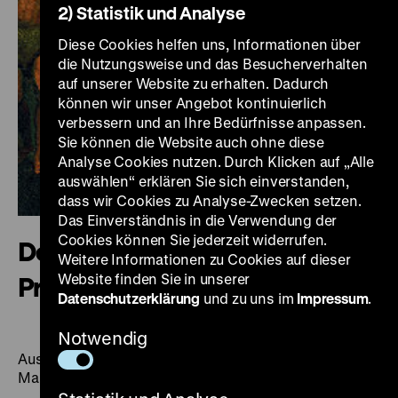
2) Statistik und Analyse
Diese Cookies helfen uns, Informationen über
die Nutzungsweise und das Besucherverhalten
auf unserer Website zu erhalten. Dadurch
können wir unser Angebot kontinuierlich
verbessern und an Ihre Bedürfnisse anpassen.
Sie können die Website auch ohne diese
Analyse Cookies nutzen. Durch Klicken auf „Alle
auswählen“ erklären Sie sich einverstanden,
dass wir Cookies zu Analyse-Zwecken setzen.
Das Einverständnis in die Verwendung der
Cookies können Sie jederzeit widerrufen.
Der Luthereffekt. 500 Jahre
Weitere Informationen zu Cookies auf dieser
Website finden Sie in unserer
Protestantismus in der Welt
Datenschutzerklärung
und zu uns im
Impressum
.
Notwendig
Ausstellung, Deutsches Historisches Museum, Berlin,
Martin-Gropius-Bau, 12. April bis 5. November 2017