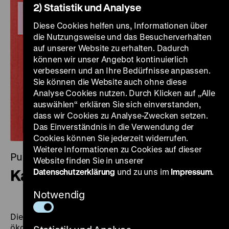
2) Statistik und Analyse
Diese Cookies helfen uns, Informationen über
die Nutzungsweise und das Besucherverhalten
auf unserer Website zu erhalten. Dadurch
können wir unser Angebot kontinuierlich
verbessern und an Ihre Bedürfnisse anpassen.
Sie können die Website auch ohne diese
Analyse Cookies nutzen. Durch Klicken auf „Alle
auswählen“ erklären Sie sich einverstanden,
dass wir Cookies zu Analyse-Zwecken setzen.
Das Einverständnis in die Verwendung der
Cookies können Sie jederzeit widerrufen.
Weitere Informationen zu Cookies auf dieser
Publikation
Website finden Sie in unserer
Karl Marx und der Kapitalismus
Datenschutzerklärung
und zu uns im
Impressum
.
Notwendig
Die Industrialisierung löste im 19. Jahrhundert enorme
ökonomische, soziale und kulturelle Umbrüche aus. Zu