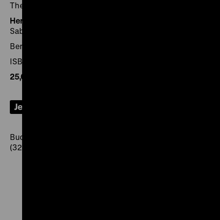
Theorien im 20. und 21. Jahrhundert geworfen.
Herausgegeben von:
Raphael Gross, Jürgen Herres und
Sabine Kritter für das Deutsche Historische Museum
Berlin, Darmstadt 2022, 304 Seiten
ISBN 978-3-86102-226-8
25,00€
, Museumsausgabe
Jetzt bestellen
Buchhandelsausgabe: ISBN 978-3-8062-4445-8
(32,00 €)
Zu
Zu
Zu
Zu
Zu