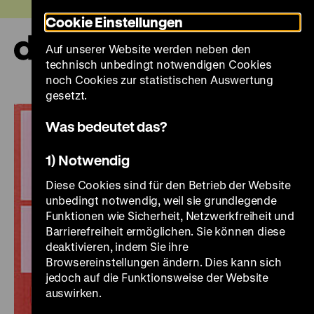
Direkt
Heute +
Cookie Einstellungen
zum
Seiteninhalt
Auf unserer Website werden neben den
springen
Navi
technisch unbedingt notwendigen Cookies
auf-
und
noch Cookies zur statistischen Auswertung
zuk
gesetzt.
Was bedeutet das?
1) Notwendig
Diese Cookies sind für den Betrieb der Website
unbedingt notwendig, weil sie grundlegende
Funktionen wie Sicherheit, Netzwerkfreiheit und
Barrierefreiheit ermöglichen. Sie können diese
deaktivieren, indem Sie ihre
Browsereinstellungen ändern. Dies kann sich
jedoch auf die Funktionsweise der Website
auswirken.