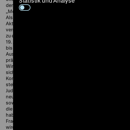
Statistik und Analyse
den bedeutendsten Kritikern der Verwerfungen der
„Moderne” und des Kapitalismus gehörte Karl Marx.
Als Philosoph, Journalist, Ökonom und politischer
Aktivist hatte er das Ziel, die neuen Verhältnisse
versteh- und veränderbar zu machen. Marx avancierte
zu einer der einflussreichsten deutschen Personen des
19. Jahrhunderts – mit einem umstrittenen Werk, das
bis heute weltweit rezipiert wird. Der Begleitband zur
Ausstellung „Karl Marx und der Kapitalismus”
präsentiert und problematisiert dieses Werk und
Wirken von Marx als Auseinandersetzung mit dem
sich dynamisch verändernden Kapitalismus und den
Kontroversen des 19. Jahrhunderts. Im Mittelpunkt
stehen Themen wie Religions- und Gesellschaftskritik,
Judenemanzipation und Antisemitismus, Revolutionen,
neue Technologien, Natur und Ökologie, Ökonomie
sowie Kämpfe und Bewegungen in Europa – Themen,
die auch heute nichts von ihrer Brisanz verloren
haben. Marx’ Historisierung wird dadurch auch mit
Fragen nach seiner Aktualität verbunden. Gleichzeitig
wird ein kritischer Blick auf die Rezeption von Marx’