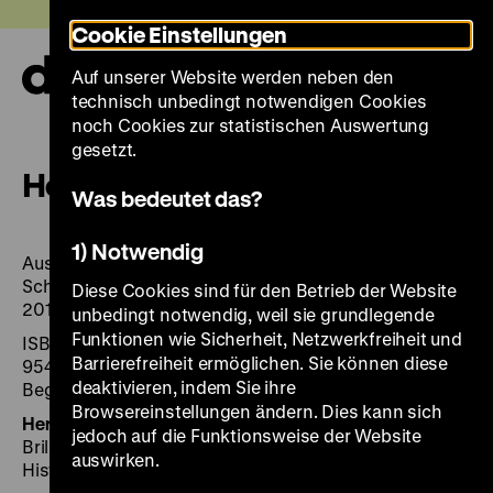
Direkt
Heute +
Cookie Einstellungen
zum
Seiteninhalt
Auf unserer Website werden neben den
springen
Navi
technisch unbedingt notwendigen Cookies
auf-
und
noch Cookies zur statistischen Auswertung
zuk
gesetzt.
Homosexualität_en
Was bedeutet das?
1) Notwendig
Ausstellung, Deutsches Historisches Museum /
Schwules Museum*, Berlin, 26. Juni bis 1. Dezember
Diese Cookies sind für den Betrieb der Website
2015
unbedingt notwendig, weil sie grundlegende
Funktionen wie Sicherheit, Netzwerkfreiheit und
ISBN 978-3-95498-163-2 (deutsch), ISBN 978-3-
Barrierefreiheit ermöglichen. Sie können diese
95498-172-4 (deutsch mit englischsprachigem
deaktivieren, indem Sie ihre
Begleitheft)
Browsereinstellungen ändern. Dies kann sich
Herausgegeben von:
Hrsg.: Birgit Bosold, Dorothée
jedoch auf die Funktionsweise der Website
Brill, Detlef Weitz im Auftrags des Deutschen
auswirken.
Historischen Museums und Schwulen Museums*