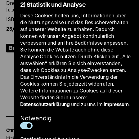
Dresden 2015, 224 Seiten: zahlr. Ill., Sandstein Verlag
2) Statistik und Analyse
[u.a.]
Diese Cookies helfen uns, Informationen über
ISBN 978-3-95498-163-2
die Nutzungsweise und das Besucherverhalten
25,00€
, zzgl. Porto
auf unserer Website zu erhalten. Dadurch
können wir unser Angebot kontinuierlich
verbessern und an Ihre Bedürfnisse anpassen.
Bestellen
Sie können die Website auch ohne diese
Analyse Cookies nutzen. Durch Klicken auf „Alle
auswählen“ erklären Sie sich einverstanden,
dass wir Cookies zu Analyse-Zwecken setzen.
Das Einverständnis in die Verwendung der
Cookies können Sie jederzeit widerrufen.
Zu
Zu
Zu
Zu
Zu
Weitere Informationen zu Cookies auf dieser
unserer
unserer
unserer
unserer
unser
Website finden Sie in unserer
Zu
Instagram
YouTube
Facebook
LinkedIn
Spoti
Datenschutzerklärung
und zu uns im
Impressum
.
unserer
Seite
Seite
Seite
Seite
Seite
Notwendig
Soundcloud
Seite
Öffnungszeiten
Pei-Bau: