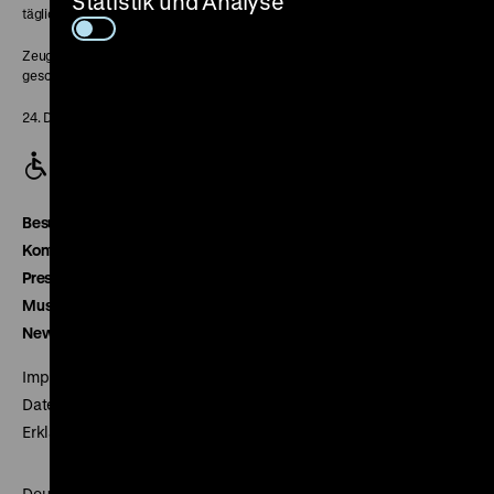
Statistik und Analyse
täglich 10-18 Uhr
Zeughaus:
geschlossen
24. Dezember geschlossen
Besucherservice
Kontakt
Presse
Museumsverein
Newsletter
Impressum
Datenschutz
Erklärung digitale Barrierefreiheit
Deutsches Historisches Museum