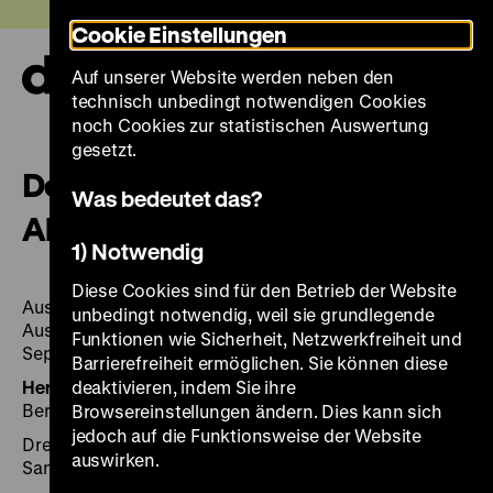
Direkt
Heute +
Cookie Einstellungen
zum
Seiteninhalt
Auf unserer Website werden neben den
springen
Navi
technisch unbedingt notwendigen Cookies
auf-
und
noch Cookies zur statistischen Auswertung
zuk
gesetzt.
Deutsche und Polen – 1.9.39.
Was bedeutet das?
Abgründe und Hoffnungen
1) Notwendig
Diese Cookies sind für den Betrieb der Website
Ausstellung Deutsches Historisches Museum, Berlin,
unbedingt notwendig, weil sie grundlegende
Ausstellungshalle von I. M. Pei, 28. Mai bis 6.
Funktionen wie Sicherheit, Netzwerkfreiheit und
September 2009
Barrierefreiheit ermöglichen. Sie können diese
Herausgegeben von:
deaktivieren, indem Sie ihre
Hrsg.: Burkhard Asmuss und
Bernd Ulrich. [Übers.: Mirjam Jahr ...].
Browsereinstellungen ändern. Dies kann sich
jedoch auf die Funktionsweise der Website
Dresden 2009, 272 Seiten: zahlr. Ill. Text dt. und poln.,
auswirken.
Sandstein