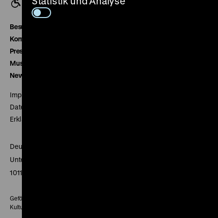
Statistik und Analyse
Besucherservice
Kontakt
Presse
Museumsverein
Newsletter
Impressum
Datenschutz
Erklärung digitale Barrierefreiheit
Deutsches Historisches Museum
Unter den Linden 2
10117 Berlin
Gefördert mit Mitteln des Beauftragten der Bundesregierung für
Kultur und Medien