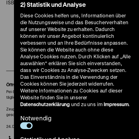
ISBN 978-3-940319-66-1
2) Statistik und Analyse
Diese Cookies helfen uns, Informationen über
die Nutzungsweise und das Besucherverhalten
auf unserer Website zu erhalten. Dadurch
können wir unser Angebot kontinuierlich
Zu
Zu
Zu
Zu
Zu
verbessern und an Ihre Bedürfnisse anpassen.
unserer
unserer
unserer
unserer
unser
Sie können die Website auch ohne diese
Analyse Cookies nutzen. Durch Klicken auf „Alle
Zu
Instagram
YouTube
Facebook
LinkedIn
Spoti
auswählen“ erklären Sie sich einverstanden,
unserer
Seite
Seite
Seite
Seite
Seite
dass wir Cookies zu Analyse-Zwecken setzen.
Soundcloud
Das Einverständnis in die Verwendung der
Cookies können Sie jederzeit widerrufen.
Seite
Öffnungszeiten
Weitere Informationen zu Cookies auf dieser
Pei-Bau:
Website finden Sie in unserer
täglich 10-18 Uhr
Datenschutzerklärung
und zu uns im
Impressum
.
Zeughaus:
geschlossen
Notwendig
24. Dezember geschlossen