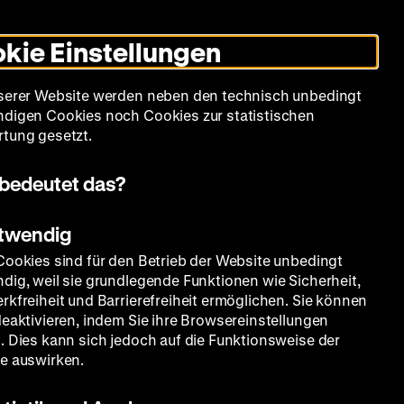
Informationen
Informationen
Suche
Heute +
Deutsch
Englisch
Zeughauskino
Dunklen
De
En
zum
zum
Modus
kie Einstellungen
Deutschen
Deutschen
umschalten
Historischen
Historischen
mm
Sammlung
Bildung
Museum
Museum
Museum
serer Website werden neben den technisch unbedingt
in
in
digen Cookies noch Cookies zur statistischen
Deutscher
Leichter
tung gesetzt.
Gebärdensprache
Sprache
bedeutet das?
otwendig
Cookies sind für den Betrieb der Website unbedingt
dig, weil sie grundlegende Funktionen wie Sicherheit,
rkfreiheit und Barrierefreiheit ermöglichen. Sie können
deaktivieren, indem Sie ihre Browsereinstellungen
. Dies kann sich jedoch auf die Funktionsweise der
e auswirken.