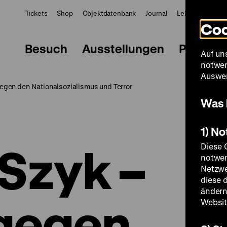
Tickets
Shop
Objektdatenbank
Journal
LeMO
ZWBE
Coo
Besuch
Ausstellungen
Progra
Auf un
notwen
Auswer
gegen den Nationalsozialismus und Terror
Was 
1) N
 Szyk –
Diese 
notwen
Netzwe
diese 
ändern
 gegen
Websit