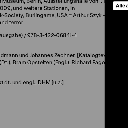
Museum, Berlin, Ausstellungshalle von I. M.
Alle
2009, und weitere Stationen, in
-Society, Burlingame, USA = Arthur Szyk –
and terror
ausgabe) / 978-3-422-06841-4
idmann und Johannes Zechner. [Katalogtexte:
(Dt.), Bram Opstelten (Engl.), Richard Fagot
xt dt. und engl., DHM [u.a.]