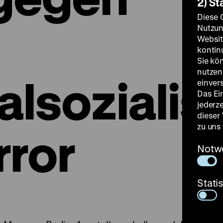
2) St
Diese 
Nutzun
Websit
kontin
Sie kö
nutzen.
alsoziali
einver
Das Ei
jederz
dieser
zu uns
rror
Notw
Stati