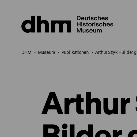
Direkt
zum
Seiteninhalt
springen
DHM
Museum
Publikationen
Arthur Szyk – Bilder 
Arthur
Bilder