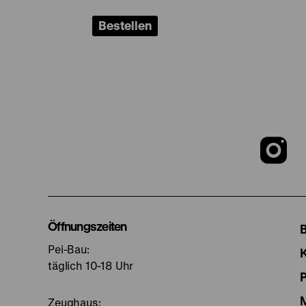
Bestellen
Z
u
I
Öffnungszeiten
Pei-Bau:
S
täglich 10-18 Uhr
Zeughaus: