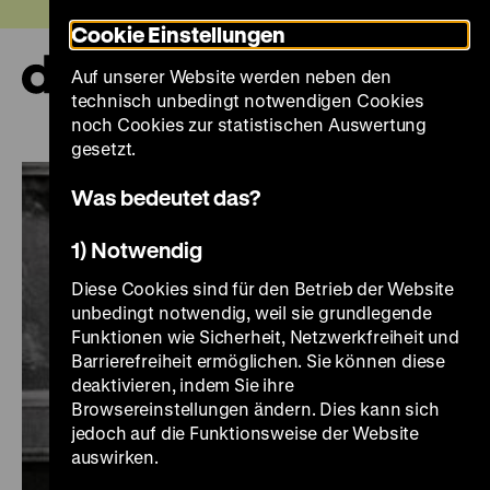
Direkt
Heute +
Cookie Einstellungen
zum
Seiteninhalt
Auf unserer Website werden neben den
springen
Navi
technisch unbedingt notwendigen Cookies
auf-
und
noch Cookies zur statistischen Auswertung
zuk
gesetzt.
Was bedeutet das?
1) Notwendig
Diese Cookies sind für den Betrieb der Website
unbedingt notwendig, weil sie grundlegende
Funktionen wie Sicherheit, Netzwerkfreiheit und
Barrierefreiheit ermöglichen. Sie können diese
deaktivieren, indem Sie ihre
Browsereinstellungen ändern. Dies kann sich
jedoch auf die Funktionsweise der Website
auswirken.