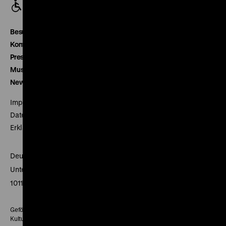
Besucherservice
Kontakt
Presse
Museumsverein
Newsletter
Impressum
Datenschutz
Erklärung digitale Barrierefreiheit
Deutsches Historisches Museum
Unter den Linden 2
10117 Berlin
Gefördert mit Mitteln des Beauftragten der Bundesregierung für
Kultur und Medien