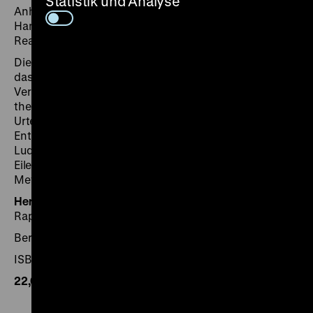
Statistik und Analyse
Anhand zahlreicher Essays thematisiert die Publikation
Hannah Arendts politisch-historische Urteile und die
Reaktionen darauf aus heutiger Sicht.
Die Publikation zur Ausstellung „Hannah Arendt und
das 20. Jahrhundert“ ist in deutscher Sprache im Piper
Verlag erschienen. Anhand zahlreicher Essays
thematisiert sie Hannah Arendts politisch-historische
Urteile und die Reaktionen darauf aus heutiger Sicht.
Enthalten sind Beiträge u.a. von Micha Brumlik, Ursula
Ludz, Marie Luise Knott, Jerome Kohn, Wolfram
Eilenberger, Norbert Frei, Barbara Hahn, Thomas
Meyer, Ingeborg Nordmann und Liliane Weissberg.
Herausgegeben von:
Dorlis Blume, Monika Boll und
Raphael Gross für das Deutsche Historische Museum
Berlin 2020, 288 Seiten, Piper
ISBN 978-3-492-07035-5
22,00€