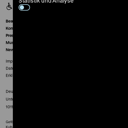
Statistik und Analyse
Besucherservice
Kontakt
Presse
Museumsverein
Newsletter
Impressum
Datenschutz
Erklärung digitale Barrierefreiheit
Deutsches Historisches Museum
Unter den Linden 2
10117 Berlin
Gefördert mit Mitteln des Beauftragten der Bundesregierung für
Kultur und Medien