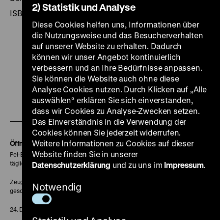
2) Statistik und Analyse
ISBN 3-86102-139-0
Diese Cookies helfen uns, Informationen über
die Nutzungsweise und das Besucherverhalten
auf unserer Website zu erhalten. Dadurch
können wir unser Angebot kontinuierlich
verbessern und an Ihre Bedürfnisse anpassen.
Zu
Zu
Zu
Zu
Zu
Sie können die Website auch ohne diese
unserer
unserer
unserer
unserer
unser
Analyse Cookies nutzen. Durch Klicken auf „Alle
Zu
auswählen“ erklären Sie sich einverstanden,
Instagram
YouTube
Facebook
LinkedIn
Spoti
dass wir Cookies zu Analyse-Zwecken setzen.
unserer
Seite
Seite
Seite
Seite
Seite
Das Einverständnis in die Verwendung der
Soundcloud
Cookies können Sie jederzeit widerrufen.
Seite
Weitere Informationen zu Cookies auf dieser
Öffnungszeiten
Website finden Sie in unserer
Pei-Bau:
täglich 10-18 Uhr
Datenschutzerklärung
und zu uns im
Impressum
.
Zeughaus:
Notwendig
geschlossen
24. Dezember geschlossen