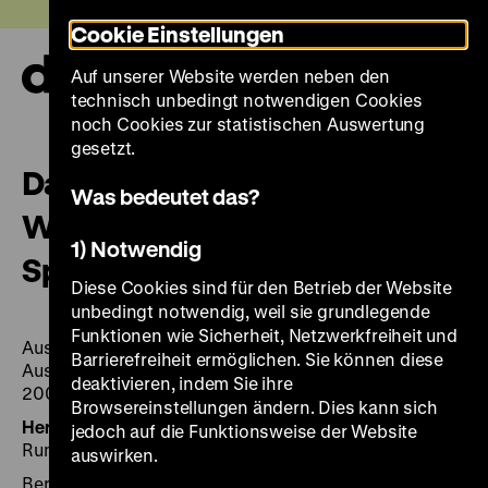
Direkt
Heute +
Cookie Einstellungen
zum
Seiteninhalt
Auf unserer Website werden neben den
springen
Navi
technisch unbedingt notwendigen Cookies
auf-
und
noch Cookies zur statistischen Auswertung
zuk
gesetzt.
Das Spiel: die Fußball-
Was bedeutet das?
Weltmeisterschaften im
1) Notwendig
Spiegel der Sportfotografie
Diese Cookies sind für den Betrieb der Website
unbedingt notwendig, weil sie grundlegende
Funktionen wie Sicherheit, Netzwerkfreiheit und
Ausstellung Deutsches Historisches Museum, Berlin,
Barrierefreiheit ermöglichen. Sie können diese
Ausstellungshalle von I. M. Pei, 29. April bis 30. Juli
deaktivieren, indem Sie ihre
2006
Browsereinstellungen ändern. Dies kann sich
Herausgegeben von:
Hrsg.:Ulrich Crüwell und Per
jedoch auf die Funktionsweise der Website
Rumberg
auswirken.
Berlin 2006, 208 Seiten: überw. Ill., DHM