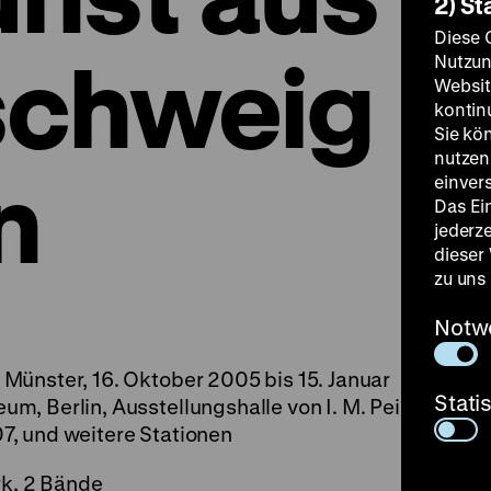
2) St
Diese 
schweig
Nutzun
Websit
kontin
Sie kö
nutzen.
n
einver
Das Ei
jederz
dieser
zu uns
Notw
Münster, 16. Oktober 2005 bis 15. Januar
Stati
, Berlin, Ausstellungshalle von I. M. Pei, 22.
7, und weitere Stationen
k, 2 Bände