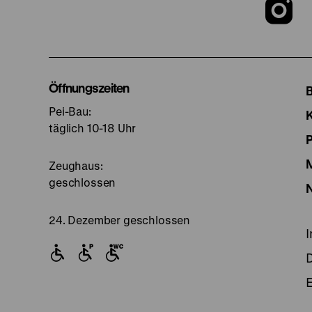
Z
u
I
Öffnungszeiten
Pei-Bau:
S
täglich 10-18 Uhr
Zeughaus:
geschlossen
24. Dezember geschlossen
E