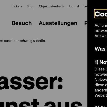
Tickets
Shop
Objektdatenbank
Journal
LeMO
ZWBE
Coo
Besuch
Ausstellungen
Progra
Auf un
notwen
Auswer
st aus Braunschweig & Berlin
Was 
1) N
asser:
Diese 
notwen
Netzwe
diese 
ändern
nst aus
Websit