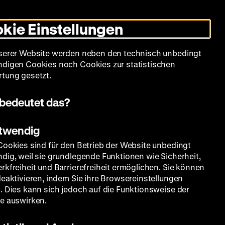
Informationen
Informationen
Suche
Heute +
Deutsch
Englisch
Zeughauskino
Dunklen
De
En
zum
zum
Modus
kie Einstellungen
Deutschen
Deutschen
umschalten
Historischen
Historischen
mm
Sammlung
Bildung
Museum
Museum
Museum
serer Website werden neben den technisch unbedingt
in
in
digen Cookies noch Cookies zur statistischen
Deutscher
Leichter
tung gesetzt.
Gebärdensprache
Sprache
bedeutet das?
otwendig
Cookies sind für den Betrieb der Website unbedingt
dig, weil sie grundlegende Funktionen wie Sicherheit,
rkfreiheit und Barrierefreiheit ermöglichen. Sie können
deaktivieren, indem Sie ihre Browsereinstellungen
. Dies kann sich jedoch auf die Funktionsweise der
e auswirken.