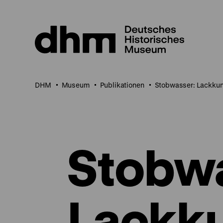
Direkt
zum
Seiteninhalt
springen
DHM
Museum
Publikationen
Stobwasser: Lackkun
Stobw
Lackku