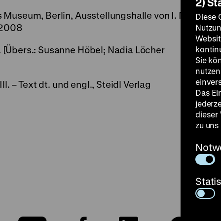
2) St
Museum, Berlin, Ausstellungshalle von I. M.
Diese 
r 2008
Nutzun
Websit
 [Übers.: Susanne Höbel; Nadia Löcher
kontin
Sie kö
nutzen.
einver
l. – Text dt. und engl., Steidl Verlag
Das Ei
jederz
dieser
zu uns
Notw
Stati