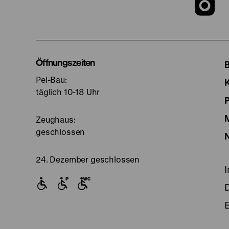
Z
u
I
Öffnungszeiten
Pei-Bau:
S
täglich 10-18 Uhr
Zeughaus:
geschlossen
24. Dezember geschlossen
E