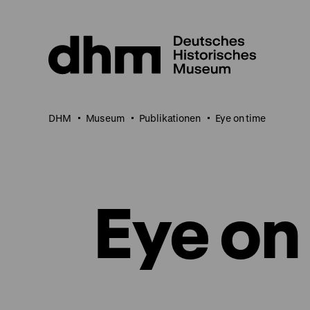
Direkt
zum
Seiteninhalt
springen
DHM
Museum
Publikationen
Eye on time
Eye on