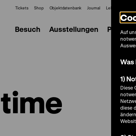
Tickets
Shop
Objektdatenbank
Journal
LeMO
ZWBE
Coo
Besuch
Ausstellungen
Progra
Auf un
notwen
Auswer
Was 
1) N
 time
Diese 
notwen
Netzwe
diese 
ändern
Websit