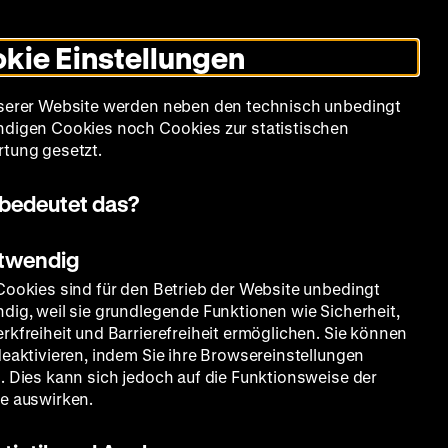
Informationen
Informationen
Suche
Heute +
Deutsch
Englisch
Zeughauskino
Dunklen
De
En
zum
zum
Modus
kie Einstellungen
Deutschen
Deutschen
umschalten
Historischen
Historischen
mm
Sammlung
Bildung
Museum
Museum
Museum
serer Website werden neben den technisch unbedingt
in
in
digen Cookies noch Cookies zur statistischen
Deutscher
Leichter
tung gesetzt.
Gebärdensprache
Sprache
bedeutet das?
otwendig
Cookies sind für den Betrieb der Website unbedingt
dig, weil sie grundlegende Funktionen wie Sicherheit,
rkfreiheit und Barrierefreiheit ermöglichen. Sie können
deaktivieren, indem Sie ihre Browsereinstellungen
. Dies kann sich jedoch auf die Funktionsweise der
e auswirken.