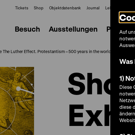
Tickets
Shop
Objektdatenbank
Journal
LeMO
ZWBE
Coo
Besuch
Ausstellungen
Progra
Auf un
notwen
Auswer
e The Luther Effect. Protestantism – 500 years in the world
Was 
Shor
1) N
Diese 
notwen
Exhi
Netzwe
diese 
ändern
Websit