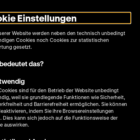
Informationen
Informationen
Suche
Heute +
Deutsch
Englisch
Zeughauskino
Dunklen
De
En
zum
zum
Modus
kie Einstellungen
Deutschen
Deutschen
umschalten
Historischen
Historischen
mm
Sammlung
Bildung
Museum
Museum
Museum
serer Website werden neben den technisch unbedingt
in
in
digen Cookies noch Cookies zur statistischen
Deutscher
Leichter
tung gesetzt.
Gebärdensprache
Sprache
bedeutet das?
t
otwendig
Cookies sind für den Betrieb der Website unbedingt
dig, weil sie grundlegende Funktionen wie Sicherheit,
bition
rkfreiheit und Barrierefreiheit ermöglichen. Sie können
deaktivieren, indem Sie ihre Browsereinstellungen
. Dies kann sich jedoch auf die Funktionsweise der
e auswirken.