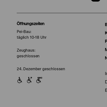
u
I
Öffnungszeiten
Pei-Bau:
S
täglich 10-18 Uhr
Zeughaus:
geschlossen
24. Dezember geschlossen
E