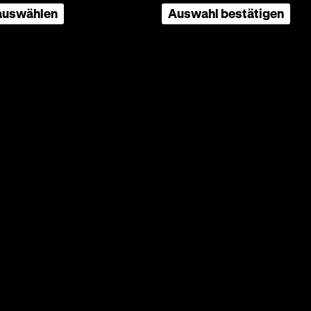
0 years
 auswählen
Auswahl bestätigen
e world