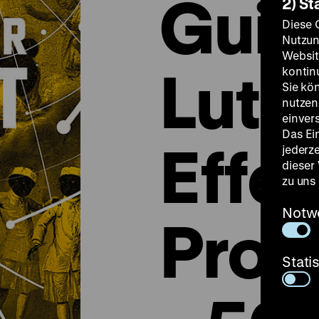
Guid
2) St
Diese 
Nutzun
Websit
Luth
kontin
Sie kö
nutzen.
einver
Das Ei
Effec
jederz
dieser
zu uns
Notw
Prot
Stati