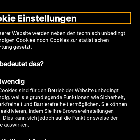
Informationen
Informationen
Suche
Heute +
Deutsch
Englisch
Zeughauskino
Dunklen
De
En
zum
zum
Modus
kie Einstellungen
Deutschen
Deutschen
umschalten
Historischen
Historischen
mm
Sammlung
Bildung
Museum
Museum
Museum
serer Website werden neben den technisch unbedingt
in
in
digen Cookies noch Cookies zur statistischen
Deutscher
Leichter
tung gesetzt.
Gebärdensprache
Sprache
bedeutet das?
otwendig
Cookies sind für den Betrieb der Website unbedingt
dig, weil sie grundlegende Funktionen wie Sicherheit,
rkfreiheit und Barrierefreiheit ermöglichen. Sie können
deaktivieren, indem Sie ihre Browsereinstellungen
. Dies kann sich jedoch auf die Funktionsweise der
e auswirken.