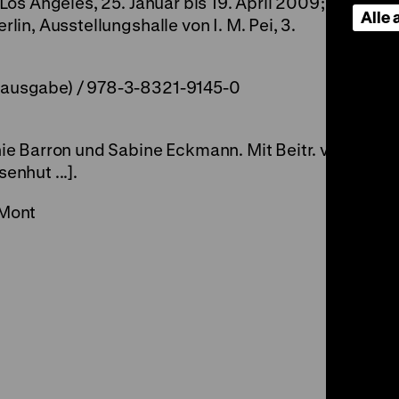
s Angeles, 25. Januar bis 19. April 2009; ...;
Alle
in, Ausstellungshalle von I. M. Pei, 3.
ausgabe) / 978-3-8321-9145-0
ie Barron und Sabine Eckmann. Mit Beitr. von
enhut ...].
uMont