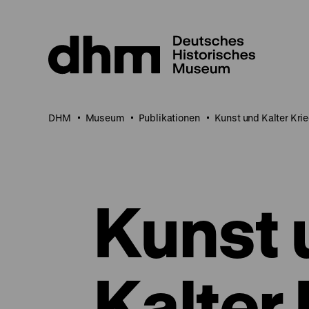
Direkt
zum
Seiteninhalt
springen
DHM
Museum
Publikationen
Kunst und Kalter Kri
Kunst 
Kalter 