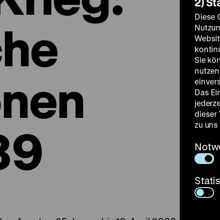
2) St
Diese 
che
Nutzun
Websit
kontin
Sie kö
nutzen.
onen
einver
Das Ei
jederz
dieser
zu uns
89
Notw
Stati