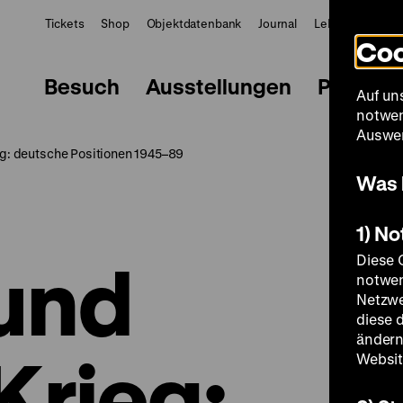
Tickets
Shop
Objektdatenbank
Journal
LeMO
ZWBE
Coo
Besuch
Ausstellungen
Progra
Auf un
notwen
Auswer
eg: deutsche Positionen 1945–89
Was 
1) N
und
Diese 
notwen
Netzwe
diese 
ändern
Krieg:
Websit