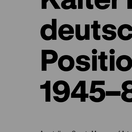
deuts
Positi
1945–