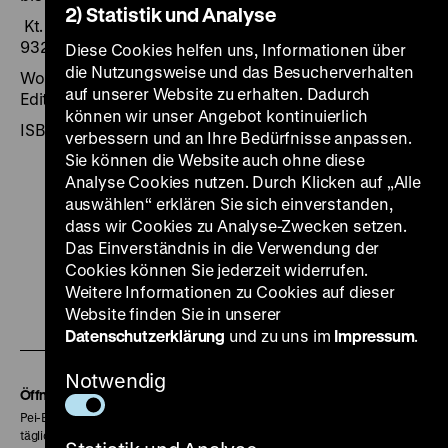
2) Statistik und Analyse
Kt. – (Ethnologica, Bd. 24), ISBN 3-923158-40-8 / 3-
932353-86-2
Diese Cookies helfen uns, Informationen über
die Nutzungsweise und das Besucherverhalten
Wolfratshausen [u.a.] 2004, 343 Seiten: zahlr. Ill.,
auf unserer Website zu erhalten. Dadurch
Edition Minerva [u.a.]
können wir unser Angebot kontinuierlich
ISBN 3-923158-40-8
verbessern und an Ihre Bedürfnisse anpassen.
Sie können die Website auch ohne diese
Analyse Cookies nutzen. Durch Klicken auf „Alle
auswählen“ erklären Sie sich einverstanden,
dass wir Cookies zu Analyse-Zwecken setzen.
Das Einverständnis in die Verwendung der
Zu
Zu
Zu
Zu
Zu
Cookies können Sie jederzeit widerrufen.
unserer
unserer
unserer
unserer
unser
Weitere Informationen zu Cookies auf dieser
Zu
Instagram
YouTube
Facebook
LinkedIn
Spoti
Website finden Sie in unserer
unserer
Datenschutzerklärung
und zu uns im
Impressum
.
Seite
Seite
Seite
Seite
Seite
Soundcloud
Notwendig
Seite
Öffnungszeiten
Pei-Bau:
täglich 10-18 Uhr