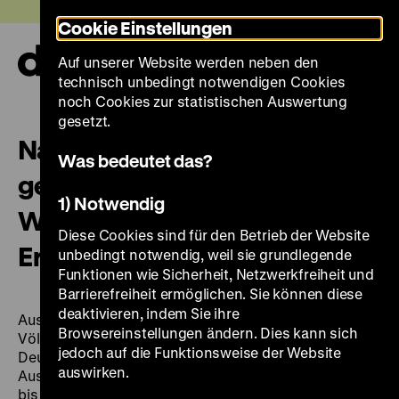
Direkt
Heute +
Cookie Einstellungen
zum
Seiteninhalt
Auf unserer Website werden neben den
springen
Navi
technisch unbedingt notwendigen Cookies
auf-
und
noch Cookies zur statistischen Auswertung
zuk
gesetzt.
Namibia – Deutschland: eine
Was bedeutet das?
geteilte Geschichte.
1) Notwendig
Widerstand – Gewalt –
Diese Cookies sind für den Betrieb der Website
Erinnerung
unbedingt notwendig, weil sie grundlegende
Funktionen wie Sicherheit, Netzwerkfreiheit und
Barrierefreiheit ermöglichen. Sie können diese
deaktivieren, indem Sie ihre
Ausstellung Rautenstrauch-Joest-Museum für
Browsereinstellungen ändern. Dies kann sich
Völkerkunde, Köln, 7. März bis 3. Oktober 2004;
jedoch auf die Funktionsweise der Website
Deutsches Historisches Museum, Berlin,
auswirken.
Ausstellungshalle von I. M. Pei, 25. November 2004
bis 13. März 2005