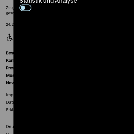
Statistik und Analyse
Zeughaus:
geschlossen
24. Dezember geschlossen
Besucherservice
Kontakt
Presse
Museumsverein
Newsletter
Impressum
Datenschutz
Erklärung digitale Barrierefreiheit
Deutsches Historisches Museum