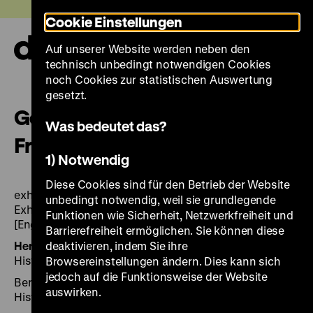
Direkt
Heute +
Cookie Einstellungen
zum
Seiteninhalt
Auf unserer Website werden neben den
springen
Navi
technisch unbedingt notwendigen Cookies
auf-
und
noch Cookies zur statistischen Auswertung
zuk
gesetzt.
German Colonialism.
Was bedeutet das?
Fragments Past and Present
1) Notwendig
Diese Cookies sind für den Betrieb der Website
exhibition, Deutsches Historisches Museum, Berlin,
unbedingt notwendig, weil sie grundlegende
Exhibition Hall, 14 oktober 2016 to 14 may 2017.
Funktionen wie Sicherheit, Netzwerkfreiheit und
[English]
Barrierefreiheit ermöglichen. Sie können diese
Herausgegeben von:
deaktivieren, indem Sie ihre
Hrsg.: Stiftung Deutsches
Historisches Museum
Browsereinstellungen ändern. Dies kann sich
jedoch auf die Funktionsweise der Website
Berlin 2016, 335 Seiten: zahl. Ill., Stiftung Deutsches
auswirken.
Historisches Museum, WBG Darmstadt