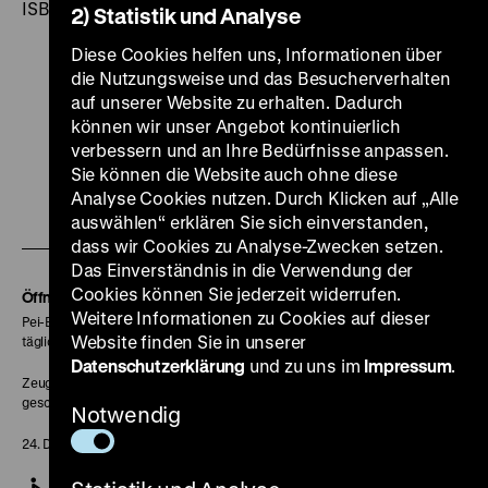
ISBN 978-3-86102-199-5
2) Statistik und Analyse
Diese Cookies helfen uns, Informationen über
die Nutzungsweise und das Besucherverhalten
auf unserer Website zu erhalten. Dadurch
können wir unser Angebot kontinuierlich
Zu
Zu
Zu
Zu
Zu
verbessern und an Ihre Bedürfnisse anpassen.
unserer
unserer
unserer
unserer
unser
Sie können die Website auch ohne diese
Analyse Cookies nutzen. Durch Klicken auf „Alle
Zu
Instagram
YouTube
Facebook
LinkedIn
Spoti
auswählen“ erklären Sie sich einverstanden,
unserer
Seite
Seite
Seite
Seite
Seite
dass wir Cookies zu Analyse-Zwecken setzen.
Soundcloud
Das Einverständnis in die Verwendung der
Cookies können Sie jederzeit widerrufen.
Seite
Öffnungszeiten
Weitere Informationen zu Cookies auf dieser
Pei-Bau:
Website finden Sie in unserer
täglich 10-18 Uhr
Datenschutzerklärung
und zu uns im
Impressum
.
Zeughaus:
geschlossen
Notwendig
24. Dezember geschlossen