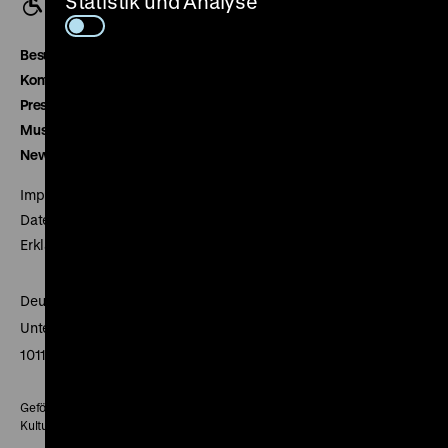
Statistik und Analyse
Besucherservice
Kontakt
Presse
Museumsverein
Newsletter
Impressum
Datenschutz
Erklärung digitale Barrierefreiheit
Deutsches Historisches Museum
Unter den Linden 2
10117 Berlin
Gefördert mit Mitteln des Beauftragten der Bundesregierung für
Kultur und Medien