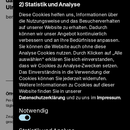
das Stammbuch von Abraham und David
2) Statistik und Analyse
Ulrich
Diese Cookies helfen uns, Informationen über
benutzt von 1549–1577 sowie 1580–1623
die Nutzungsweise und das Besucherverhalten
auf unserer Website zu erhalten. Dadurch
können wir unser Angebot kontinuierlich
verbessern und an Ihre Bedürfnisse anpassen.
Sie können die Website auch ohne diese
Zu
Zu
Zu
Zu
Zu
Analyse Cookies nutzen. Durch Klicken auf „Alle
auswählen“ erklären Sie sich einverstanden,
unserer
unserer
unserer
unserer
unser
dass wir Cookies zu Analyse-Zwecken setzen.
Zu
Instagram
YouTube
Facebook
LinkedIn
Spoti
Das Einverständnis in die Verwendung der
unserer
Seite
Seite
Seite
Seite
Seite
Cookies können Sie jederzeit widerrufen.
Weitere Informationen zu Cookies auf dieser
Soundcloud
Website finden Sie in unserer
Seite
Öffnungszeiten
Datenschutzerklärung
und zu uns im
Impressum
.
Pei-Bau:
täglich 10-18 Uhr
Notwendig
Zeughaus:
geschlossen