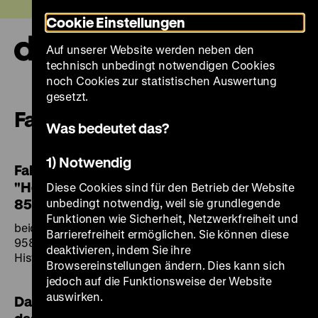
Direkt
Heute +
Cookie Einstellungen
zum
Seiteninhalt
Auf unserer Website werden neben den
springen
Navi
technisch unbedingt notwendigen Cookies
auf-
und
noch Cookies zur statistischen Auswertung
zuk
gesetzt.
Faksimilia
Was bedeutet das?
1) Notwendig
Faksimile und Kommentar zum Berliner
"Heliand"-Fragment (Fragm. P) um oder nach
Diese Cookies sind für den Betrieb der Website
850
unbedingt notwendig, weil sie grundlegende
Funktionen wie Sicherheit, Netzwerkfreiheit und
beidseitig beschriebenes Pergamentblatt, Verse
Barrierefreiheit ermöglichen. Sie können diese
958_1hnb – 1006_1hna; Bibliothek des Deutschen
deaktivieren, indem Sie ihre
Historischen Museums, Berlin, Sign. R 56/2537
Browsereinstellungen ändern. Dies kann sich
jedoch auf die Funktionsweise der Website
auswirken.
Das Wittenberger Gelehrtenstammbuch: