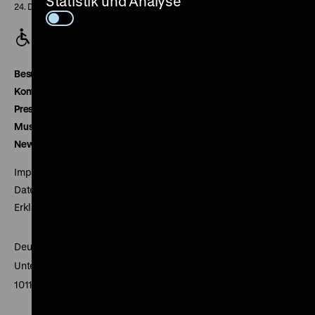
Statistik und Analyse
24. Dezember geschlossen
Besucherservice
Kontakt
Presse
Museumsverein
Newsletter
Impressum
Datenschutz
Erklärung digitale Barrierefreiheit
Deutsches Historisches Museum
Unter den Linden 2
10117 Berlin