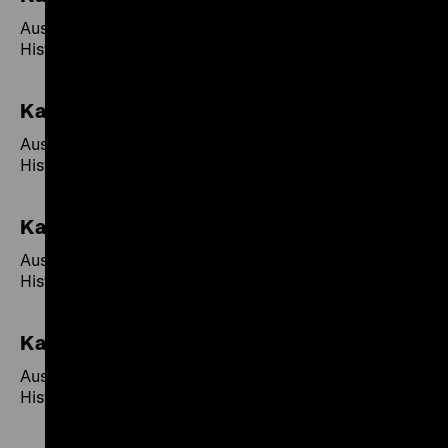
Ausgewählte Objekte der Sammlungen des Deutschen
Historischen Museums.
Kalender 1991
Ausgewählte Objekte der Sammlungen des Deutschen
Historischen Museums; Red.: Rosemarie Beier;
Kalender 1990
Ausgewählte Objekte der Sammlungen des Deutschen
Historischen Museums.
Kalender 1989
Ausgewählte Objekte der Sammlungen des Deutschen
Historischen Museums.