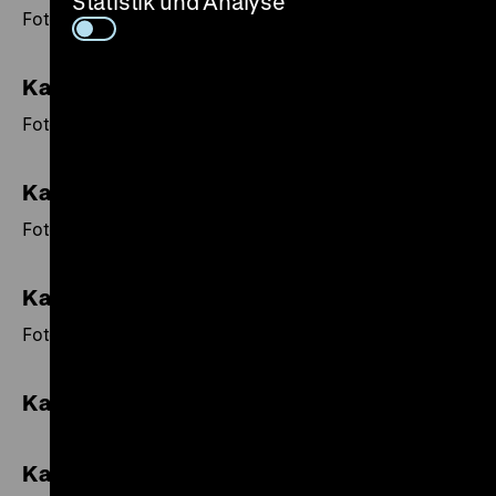
Statistik und Analyse
Foto(s) von Henry Ries.
Kalender 2007
Fotos von Peter Brüchmann und Axel Benzmann.
Kalender 2006
Fotos für das Kaiserpanorama.
Kalender 2005
Fotos von Willy Römer.
Kalender 2004
Kalender 2003