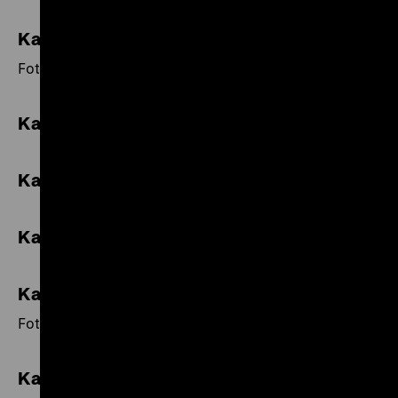
Kalender 2002
Fotos von Hermann Ventzke.
Kalender 2001
Kalender 2000
Kalender 1999
Kalender 1998
Fotos von Otto und Georg Haeckel.
Kalender 1997