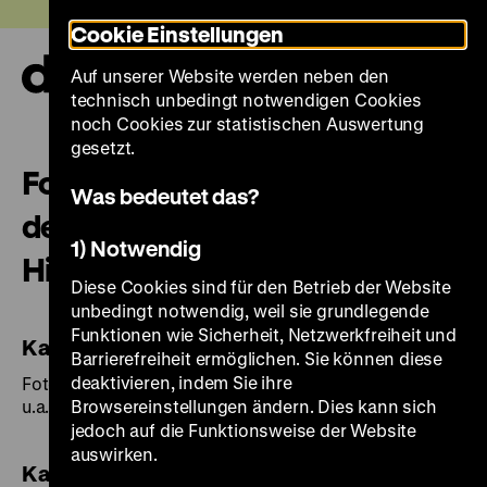
Direkt
Heute +
Cookie Einstellungen
zum
Seiteninhalt
Auf unserer Website werden neben den
springen
Navi
technisch unbedingt notwendigen Cookies
auf-
und
noch Cookies zur statistischen Auswertung
zuk
gesetzt.
Fotokalender mit Motiven aus
Was bedeutet das?
dem Bildarchiv des Deutschen
1) Notwendig
Historischen Museums
Diese Cookies sind für den Betrieb der Website
unbedingt notwendig, weil sie grundlegende
Funktionen wie Sicherheit, Netzwerkfreiheit und
Kalender 2014
Barrierefreiheit ermöglichen. Sie können diese
deaktivieren, indem Sie ihre
Fotos von Robert Häusser, Oliver Kern, Andréas Lang
u.a.
Browsereinstellungen ändern. Dies kann sich
jedoch auf die Funktionsweise der Website
auswirken.
Kalender 2013