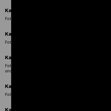
Kalender 1996
Fotos der Bildagentur Schostal.
Kalender 1995
Fotos der Bildagentur Schirner.
Kalender 1994
Fotos der Bildagentur Schirner, von Martin Schmidt
und Werner Kohn.
Kalender 1993
Fotos der Bildagentur Schirner.
Kalender 1992