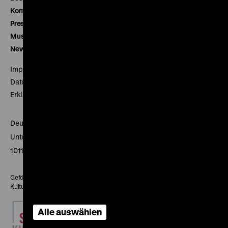
Kontakt
Presse
Museumsverein
Newsletter
Impressum
Datenschutz
Erklärung digitale Barrierefreiheit
Deutsches Historisches Museum
Unter den Linden 2
10117 Berlin
Gefördert mit Mitteln des Beauftragten der Bundesregierung für
Kultur und Medien
Alle auswählen