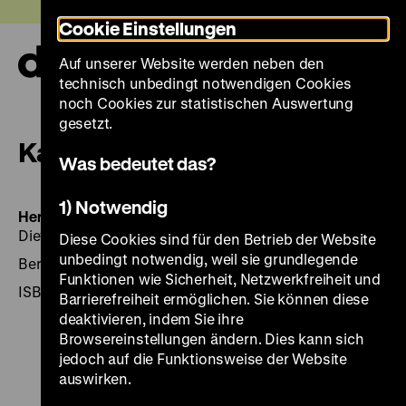
Direkt
Heute +
Cookie Einstellungen
zum
Seiteninhalt
Auf unserer Website werden neben den
springen
Navi
technisch unbedingt notwendigen Cookies
auf-
und
noch Cookies zur statistischen Auswertung
zuk
gesetzt.
Kalender 2009
Was bedeutet das?
1) Notwendig
Herausgegeben von:
Hrsg.: Christin Pschichholz und
Dieter Vorsteher. – 1. Aufl.
Diese Cookies sind für den Betrieb der Website
unbedingt notwendig, weil sie grundlegende
Berlin 2008, DHM, 112 Seiten: 53 Abb.
Funktionen wie Sicherheit, Netzwerkfreiheit und
ISBN 978-3-86102-154-4
Barrierefreiheit ermöglichen. Sie können diese
deaktivieren, indem Sie ihre
Browsereinstellungen ändern. Dies kann sich
jedoch auf die Funktionsweise der Website
auswirken.
Zu
Zu
Zu
Zu
Zu