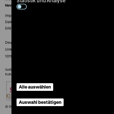
Statistik und Analyse
Newsletter
Impressum
Datenschutz
Erklärung digitale Barrierefreiheit
Deutsches Historisches Museum
Unter den Linden 2
10117 Berlin
Gefördert mit Mitteln des Beauftragten der Bundesregierung für
Kultur und Medien
Alle auswählen
Auswahl bestätigen
© Deutsches Historisches Museum, 2026