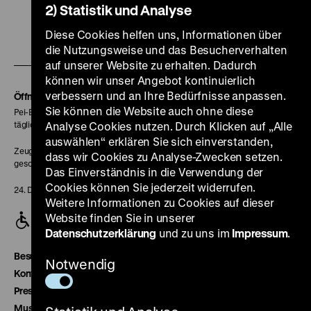
2) Statistik und Analyse
unserer
unserer
unserer
unserer
unser
Diese Cookies helfen uns, Informationen über
Zu
Instagram
YouTube
Facebook
LinkedIn
Spoti
die Nutzungsweise und das Besucherverhalten
unserer
Seite
Seite
Seite
Seite
Seite
auf unserer Website zu erhalten. Dadurch
Soundcloud
können wir unser Angebot kontinuierlich
Seite
verbessern und an Ihre Bedürfnisse anpassen.
Öffnungszeiten
Sie können die Website auch ohne diese
Pei-Bau:
täglich 10-18 Uhr
Analyse Cookies nutzen. Durch Klicken auf „Alle
auswählen“ erklären Sie sich einverstanden,
Zeughaus:
dass wir Cookies zu Analyse-Zwecken setzen.
geschlossen
Das Einverständnis in die Verwendung der
Cookies können Sie jederzeit widerrufen.
24. Dezember geschlossen
Weitere Informationen zu Cookies auf dieser
Website finden Sie in unserer
Datenschutzerklärung
und zu uns im
Impressum
.
Besucherservice
Notwendig
Kontakt
Presse
Museumsverein