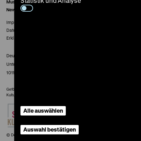
Statistik und Analyse
Museumsverein
Newsletter
Impressum
Datenschutz
Erklärung digitale Barrierefreiheit
Deutsches Historisches Museum
Unter den Linden 2
10117 Berlin
Gefördert mit Mitteln des Beauftragten der Bundesregierung für
Kultur und Medien
Alle auswählen
Auswahl bestätigen
© Deutsches Historisches Museum, 2026