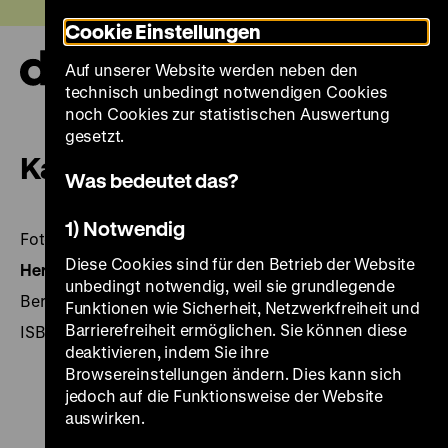
Direkt
Heute +
Cookie Einstellungen
zum
Seiteninhalt
Auf unserer Website werden neben den
springen
Navi
technisch unbedingt notwendigen Cookies
auf-
und
noch Cookies zur statistischen Auswertung
zuk
gesetzt.
Kalender 2006
Was bedeutet das?
1) Notwendig
Fotos für das Kaiserpanorama.
Diese Cookies sind für den Betrieb der Website
Herausgegeben von:
Hrsg.: Dieter Vorsteher. – 1. Aufl.
unbedingt notwendig, weil sie grundlegende
Berlin 2005, DHM, 112 Seiten: 53 Abb.
Funktionen wie Sicherheit, Netzwerkfreiheit und
Barrierefreiheit ermöglichen. Sie können diese
ISBN 3-86102-134-
deaktivieren, indem Sie ihre
Browsereinstellungen ändern. Dies kann sich
jedoch auf die Funktionsweise der Website
auswirken.