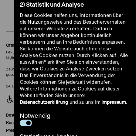
Zu
Zu
Zu
Zu
Zu
2) Statistik und Analyse
unserer
unserer
unserer
unserer
unser
Diese Cookies helfen uns, Informationen über
Zu
Instagram
YouTube
Facebook
LinkedIn
Spoti
die Nutzungsweise und das Besucherverhalten
unserer
Seite
Seite
Seite
Seite
Seite
auf unserer Website zu erhalten. Dadurch
können wir unser Angebot kontinuierlich
Soundcloud
verbessern und an Ihre Bedürfnisse anpassen.
Seite
Öffnungszeiten
Sie können die Website auch ohne diese
Pei-Bau:
Analyse Cookies nutzen. Durch Klicken auf „Alle
täglich 10-18 Uhr
auswählen“ erklären Sie sich einverstanden,
dass wir Cookies zu Analyse-Zwecken setzen.
Zeughaus:
geschlossen
Das Einverständnis in die Verwendung der
Cookies können Sie jederzeit widerrufen.
24. Dezember geschlossen
Weitere Informationen zu Cookies auf dieser
Website finden Sie in unserer
Datenschutzerklärung
und zu uns im
Impressum
.
Notwendig
Besucherservice
Kontakt
Presse