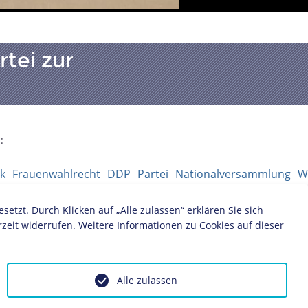
tei zur
:
ik
Frauenwahlrecht
DDP
Partei
Nationalversammlung
W
zt. Durch Klicken auf „Alle zulassen“ erklären Sie sich
zeit widerrufen. Weitere Informationen zu Cookies auf dieser
Alle zulassen