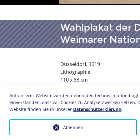
Wahlplakat der 
Weimarer Natio
Düsseldorf, 1919
Lithographie
110 x 83 cm
Bildnachweis: Deutsches Historis
Inv.-Nr.: P 2013/370
Auf unserer Website werden neben den technisch unbedingt no
einverstanden, dass wir Cookies zu Analyse-Zwecken setzen. D
Die Durchsetzung des Frauenwahlrec
Website finden Sie in unserer
Datenschutzerklärung
.
Gleichberechtigung gehören zu den
Verfassung. In der Plakat-Illustrati
Ablehnen
politischer Benachteiligung aus. Auc
Verweigerung jeglicher Einengung: S