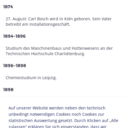
1874
27. August: Carl Bosch wird in Köln geboren. Sein Vater
betreibt ein Installationsgeschäft.
1894-1896
Studium des Maschinenbaus und Hüttenwesens an der
Technischen Hochschule Charlottenburg.
1896-1898
Chemiestudium in Leipzig.
1898
Promotion in organischer Chemie.
Auf unserer Website werden neben den technisch
1899
unbedingt notwendigen Cookies noch Cookies zur
statistischen Auswertung gesetzt. Durch Klicken auf „Alle
Anstellung als Chemiker bei der
Badischen Anilin- und
zulassen“ erklären Sie sich einverstanden, dass wir