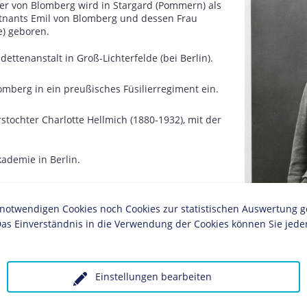
er von Blomberg wird in Stargard (Pommern) als
tnants Emil von Blomberg und dessen Frau
) geboren.
ttenanstalt in Groß-Lichterfelde (bei Berlin).
lomberg in ein preußisches Füsilierregiment ein.
stochter Charlotte Hellmich (1880-1932), mit der
ademie in Berlin.
oßen Generalstab.
twendigen Cookies noch Cookies zur statistischen Auswertung geset
auptmann.
as Einverständnis in die Verwendung der Cookies können Sie jeder
ist Blomberg zunächst Generalstabsoffizier
n.
Einstellungen bearbeiten
or.
Postkarte von