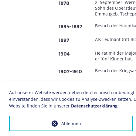
2. September: Wern
1878
Sohn des Oberstleu
Emma (geb. Tschepe
Besuch der Hauptkade
1894-1897
Als Leutnant tritt B
1897
Heirat mit der Major
1904
er fünf Kinder hat.
Besuch der Kriegsak
1907-1910
Berufung in den Gr
1910
Auf unserer Website werden neben den technisch unbedingt no
Beförderung zum H
1911
einverstanden, dass wir Cookies zu Analyse-Zwecken setzen. D
Website finden Sie in unserer
Datenschutzerklärung
.
Im
Ersten Weltkrieg
1914-1916
einer Reservedivisio
Ablehnen
Ernennung zum Maj
1916