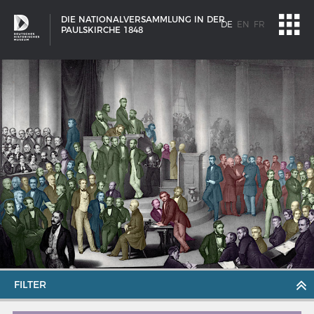
DIE NATIONALVERSAMMLUNG IN DER
DE
EN
FR
PAULSKIRCHE 1848
SCHIFFSTYPEN
FILTER
Entwicklungen im europäischen Schiffbau