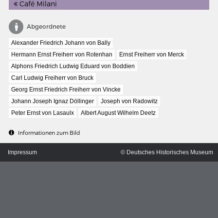
Café Milani
Abgeordnete
Alexander Friedrich Johann von Bally
Hermann Ernst Freiherr von Rotenhan
Ernst Freiherr von Merck
Alphons Friedrich Ludwig Eduard von Boddien
Carl Ludwig Freiherr von Bruck
Georg Ernst Friedrich Freiherr von Vincke
Johann Joseph Ignaz Döllinger
Joseph von Radowitz
Peter Ernst von Lasaulx
Albert August Wilhelm Deetz
Informationen zum Bild
Impressum
© Deutsches Historisches Museum
MERIANS DEUTSCHLAND 1642 - 1654
Interaktive Karte
Bildergalerie Topographia Germaniae
Impressum