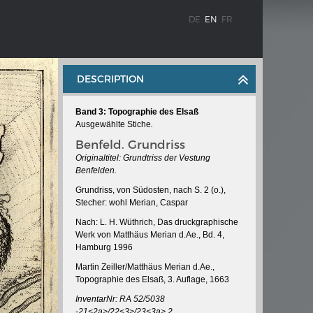
DE
EN
FR
DESCRIPTION
Band 3: Topographie des Elsaß
Ausgewählte Stiche
.
Benfeld. Grundriss
Originaltitel: Grundtriss der Vestung
Benfelden.
Grundriss, von Südosten, nach S. 2 (o.),
WEIMAR: THE ESSENCE AND VALUE OF
Stecher: wohl Merian, Caspar
OBLENZ
DEMOCRACY
Nach: L. H. Wüthrich, Das druckgraphische
ne river
Government programme
Werk von Matthäus Merian d.Ae., Bd. 4,
Hamburg 1996
Martin Zeiller/Matthäus Merian d.Ae.,
Topographie des Elsaß, 3. Auflage, 1663
 the
InventarNr: RA 52/5038
-21<2a>/22<3>/23<3a>.2