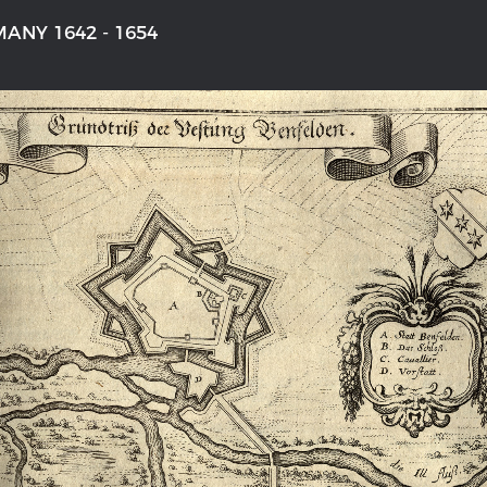
ANY 1642 - 1654
'S GERMANY 1642 - 1654
THE RHINE FROM BASEL TO K
tive Karte
Entirely new depiction of the Rhi
1794
 gallery
Details of the historical map
t
French-German history alongside
Rhine
swert