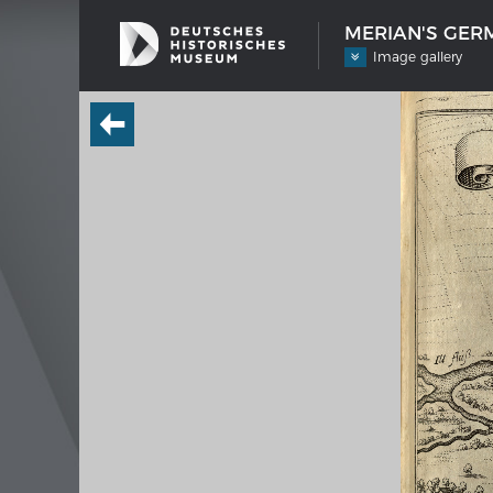
MERIAN'S GERM
Image gallery
SHIP TYPES
MERIAN
Milestones in the history of European
Interak
shipbuilding
Image
Imprin
Wissen