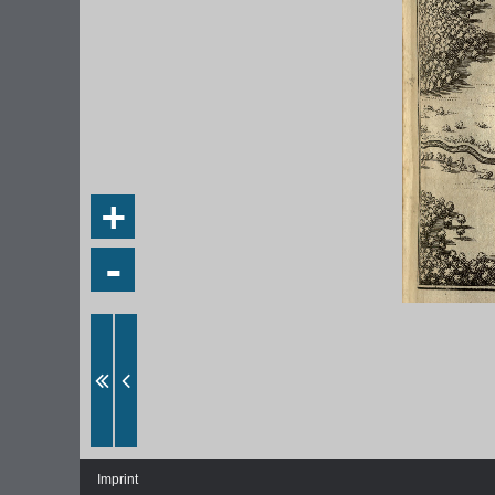
+
-
Imprint