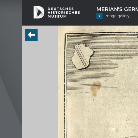
MERIAN'S GERM
Image gallery
SHIP TYPES
MERIAN
Milestones in the history of European
Interak
shipbuilding
Image
Imprin
Wissen