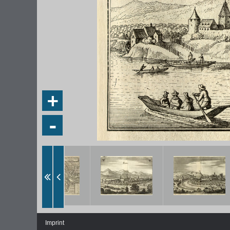
+
-
Imprint