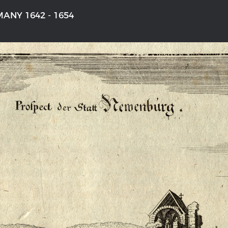
ANY 1642 - 1654
'S GERMANY 1642 - 1654
THE RHINE FROM BASEL TO K
tive Karte
Entirely new depiction of the Rhi
1794
 gallery
Details of the historical map
t
French-German history alongside
Rhine
swert