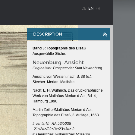
DE
EN
FR
DESCRIPTION
Band 3: Topographie des Elsaß
Ausgewählte Stiche
.
Neuenburg. Ansicht
Originaltitel: Prospect der Statt Newenburg.
Ansicht, von Westen, nach S. 38 (o.),
Stecher: Merian, Matthäus
WEIMAR: THE ESSENCE AND VALUE OF
OBLENZ
DEMOCRACY
Nach: L. H. Wüthrich, Das druckgraphische
Werk von Matthäus Merian d.Ae., Bd. 4,
ne river
Government programme
Hamburg 1996
Martin Zeiller/Matthäus Merian d.Ae.,
Topographie des Elsaß, 3. Auflage, 1663
 the
InventarNr: RA 52/5038
-21<2a>/22<3>/23<3a>.2
© Deutsches Historisches Museum