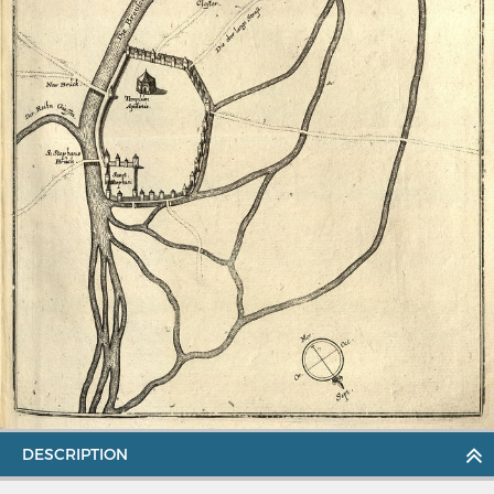
MERIAN'S GERMANY 1642 - 1654
Interaktive Karte
Image gallery
DESCRIPTION
Imprint
Wissenswert