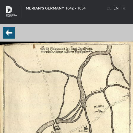
MERIAN'S GERMANY 1642 - 1654
DE
EN
FR
SHIP TYPES
Milestones in the history of European shipbuilding