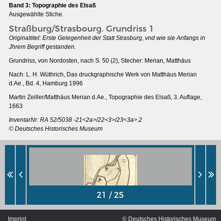
Band 3: Topographie des Elsaß
Ausgewählte Stiche
.
Straßburg/Strasbourg. Grundriss 1
Originaltitel: Erste Gelegenheit der Statt Strasburg, vnd wie sie Anfangs in
Jhrem Begriff gestanden.
Grundriss, von Nordosten, nach S. 50 (2), Stecher: Merian, Matthäus
Nach: L. H. Wüthrich, Das druckgraphische Werk von Matthäus Merian
d.Ae., Bd. 4, Hamburg 1996
Martin Zeiller/Matthäus Merian d.Ae., Topographie des Elsaß, 3. Auflage,
1663
InventarNr: RA 52/5038 -21<2a>/22<3>/23<3a>.2
© Deutsches Historisches Museum
THE RHINE FROM BASEL TO KOBLENZ
Entirely new depiction of the Rhine river 1794
Details of the historical map
French-German history alongside the Rhine
Imprint
© Deutsches Historisches Museum