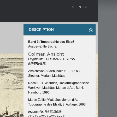
DE
EN
FR
DESCRIPTION
Band 3: Topographie des Elsaß
Ausgewählte Stiche
.
Colmar. Ansicht
Originaltitel: COLMARIA CIVITAS
IMPERIALIS.
Ansicht von Süden, nach S. 10 (2 o.),
WEIMAR: THE ESSENCE AND VALUE OF
Stecher: Merian, Matthäus
OBLENZ
DEMOCRACY
Nach: L. H. Wüthrich, Das druckgraphische
ne river
Government programme
Werk von Matthäus Merian d.Ae., Bd. 4,
Hamburg 1996
Martin Zeiller/Matthäus Merian d.Ae.,
Topographie des Elsaß, 3. Auflage, 1663
 the
InventarNr: RA 52/5038
-21<2a>/22<3>/23<3a>.2