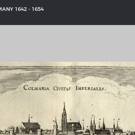
ANY 1642 - 1654
'S GERMANY 1642 - 1654
THE RHINE FROM BASEL TO K
tive Karte
Entirely new depiction of the Rhi
1794
 gallery
Details of the historical map
t
French-German history alongside
Rhine
swert