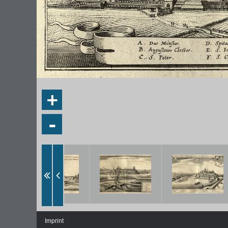
+
-
Imprint