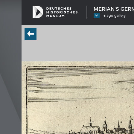
MERIAN'S GERM
Image gallery
SHIP TYPES
MERIAN
Milestones in the history of European
Interak
shipbuilding
Image
Imprin
Wissen