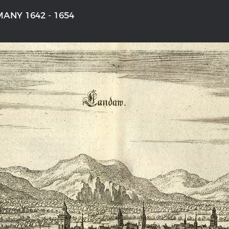
ANY 1642 - 1654
'S GERMANY 1642 - 1654
THE RHINE FROM BASEL TO K
tive Karte
Entirely new depiction of the Rhi
1794
 gallery
Details of the historical map
t
French-German history alongside
Rhine
swert