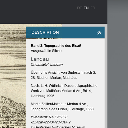
DE
EN
FR
DESCRIPTION
Band 3: Topographie des Elsaß
Ausgewählte Stiche
.
Landau
Originaltitel: Landaw.
Überhöhte Ansicht, von Südosten, nach S.
28, Stecher: Merian, Matthäus
WEIMAR: THE ESSENCE AND VALUE OF
OBLENZ
DEMOCRACY
Nach: L. H. Wüthrich, Das druckgraphische
Werk von Matthäus Merian d.Ae., Bd. 4,
ne river
Government programme
Hamburg 1996
Martin Zeiller/Matthäus Merian d.Ae.,
Topographie des Elsaß, 3. Auflage, 1663
 the
InventarNr: RA 52/5038
-21<2a>/22<3>/23<3a>.2
© Deutsches Historisches Museum