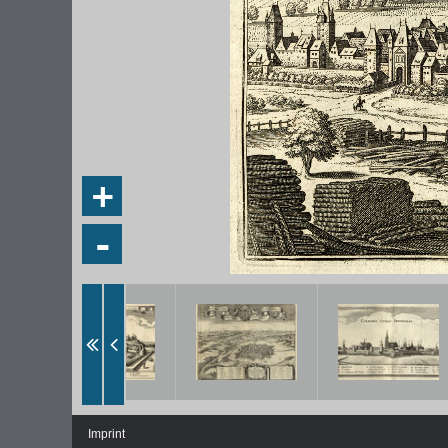
+
-
Imprint