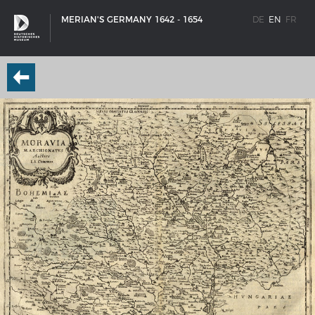
MERIAN'S GERMANY 1642 - 1654
DE
EN
FR
SHIP TYPES
Milestones in the history of European shipbuilding