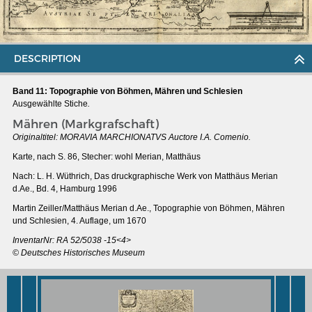
DESCRIPTION
Band 11: Topographie von Böhmen, Mähren und Schlesien
Ausgewählte Stiche
.
Mähren (Markgrafschaft)
Originaltitel: MORAVIA MARCHIONATVS Auctore I.A. Comenio.
Karte, nach S. 86, Stecher: wohl Merian, Matthäus
Nach: L. H. Wüthrich, Das druckgraphische Werk von Matthäus Merian
d.Ae., Bd. 4, Hamburg 1996
Martin Zeiller/Matthäus Merian d.Ae., Topographie von Böhmen, Mähren
und Schlesien, 4. Auflage, um 1670
MERIAN'S GERMANY 1642 - 1654
InventarNr: RA 52/5038 -15<4>
Interaktive Karte
© Deutsches Historisches Museum
Image gallery
Imprint
Wissenswert