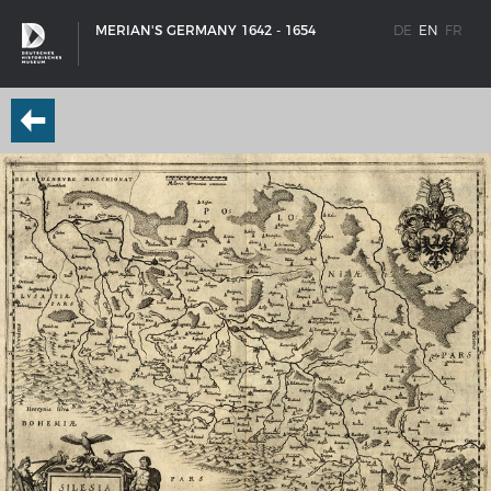
MERIAN'S GERMANY 1642 - 1654
DE
EN
FR
SHIP TYPES
Milestones in the history of European shipbuilding