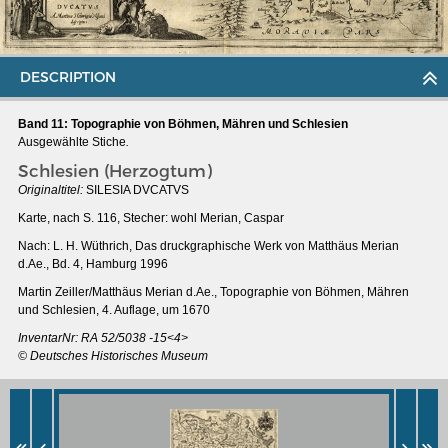
DESCRIPTION
Band 11: Topographie von Böhmen, Mähren und Schlesien
Ausgewählte Stiche
.
Schlesien (Herzogtum)
Originaltitel:
SILESIA DVCATVS
Karte, nach S. 116, Stecher: wohl Merian, Caspar
Nach: L. H. Wüthrich, Das druckgraphische Werk von Matthäus Merian
d.Ae., Bd. 4, Hamburg 1996
Martin Zeiller/Matthäus Merian d.Ae., Topographie von Böhmen, Mähren
und Schlesien, 4. Auflage, um 1670
MERIAN'S GERMANY 1642 - 1654
InventarNr: RA 52/5038 -15<4>
Interaktive Karte
© Deutsches Historisches Museum
Image gallery
Imprint
Wissenswert