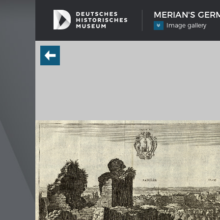
MERIAN'S GERM
Image gallery
SHIP TYPES
MERIAN
Milestones in the history of European
Interak
shipbuilding
Image
Imprin
Wissen