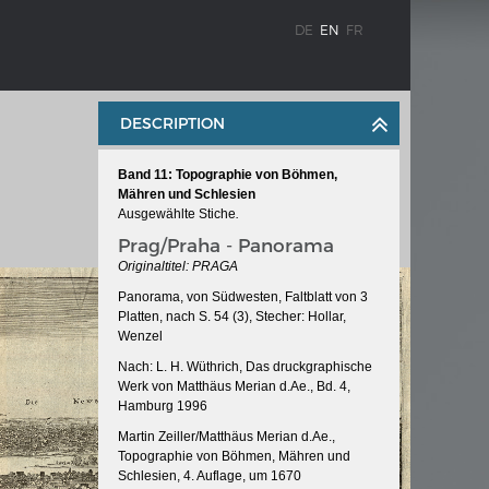
DE
EN
FR
DESCRIPTION
Band 11: Topographie von Böhmen,
Mähren und Schlesien
Ausgewählte Stiche
.
Prag/Praha - Panorama
Originaltitel: PRAGA
Panorama, von Südwesten, Faltblatt von 3
WEIMAR: THE ESSENCE AND VALUE OF
Platten, nach S. 54 (3), Stecher: Hollar,
OBLENZ
DEMOCRACY
Wenzel
ne river
Government programme
Nach: L. H. Wüthrich, Das druckgraphische
Werk von Matthäus Merian d.Ae., Bd. 4,
Hamburg 1996
Martin Zeiller/Matthäus Merian d.Ae.,
 the
Topographie von Böhmen, Mähren und
Schlesien, 4. Auflage, um 1670