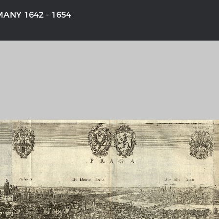
ANY 1642 - 1654
'S GERMANY 1642 - 1654
THE RHINE FROM BASEL TO K
tive Karte
Entirely new depiction of the Rhi
1794
 gallery
Details of the historical map
t
French-German history alongside
Rhine
swert