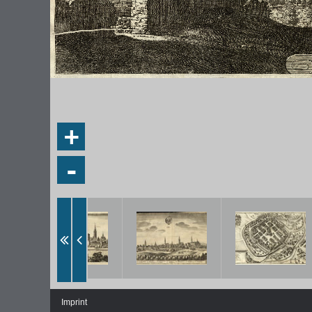
+
-
Imprint