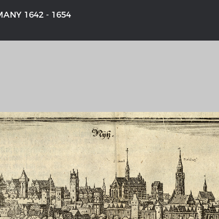
ANY 1642 - 1654
'S GERMANY 1642 - 1654
THE RHINE FROM BASEL TO K
tive Karte
Entirely new depiction of the Rhi
1794
 gallery
Details of the historical map
t
French-German history alongside
Rhine
swert