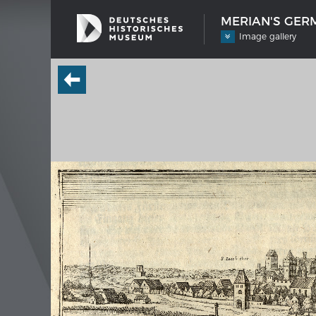
MERIAN'S GERM
Image gallery
SHIP TYPES
MERIAN
Milestones in the history of European
Interak
shipbuilding
Image
Imprin
Wissen