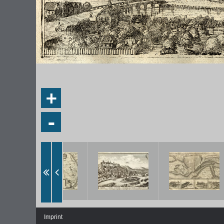
+
-
Imprint