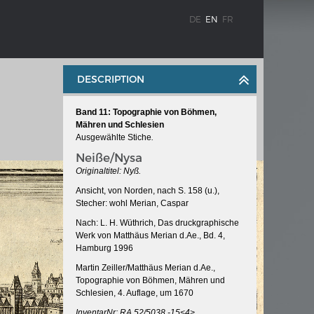
DE
EN
FR
DESCRIPTION
Band 11: Topographie von Böhmen,
Mähren und Schlesien
Ausgewählte Stiche
.
Neiße/Nysa
Originaltitel: Nyß.
Ansicht, von Norden, nach S. 158 (u.),
WEIMAR: THE ESSENCE AND VALUE OF
Stecher: wohl Merian, Caspar
OBLENZ
DEMOCRACY
Nach: L. H. Wüthrich, Das druckgraphische
ne river
Government programme
Werk von Matthäus Merian d.Ae., Bd. 4,
Hamburg 1996
Martin Zeiller/Matthäus Merian d.Ae.,
Topographie von Böhmen, Mähren und
 the
Schlesien, 4. Auflage, um 1670
InventarNr: RA 52/5038 -15<4>