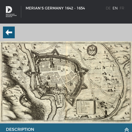
MERIAN'S GERMANY 1642 - 1654
DE
EN
FR
SHIP TYPES
Milestones in the history of European shipbuilding
DESCRIPTION