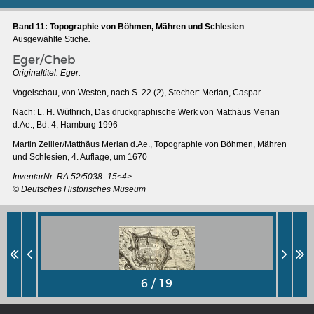
Band 11: Topographie von Böhmen, Mähren und Schlesien
Ausgewählte Stiche
.
Eger/Cheb
Originaltitel: Eger.
Vogelschau, von Westen, nach S. 22 (2), Stecher: Merian, Caspar
Nach: L. H. Wüthrich, Das druckgraphische Werk von Matthäus Merian
d.Ae., Bd. 4, Hamburg 1996
Martin Zeiller/Matthäus Merian d.Ae., Topographie von Böhmen, Mähren
und Schlesien, 4. Auflage, um 1670
InventarNr: RA 52/5038 -15<4>
© Deutsches Historisches Museum
MERIAN'S GERMANY 1642 - 1654
Interaktive Karte
Image gallery
Imprint
Wissenswert