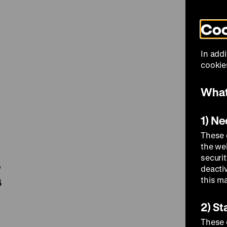
Coo
Visit
In addi
cookies
What
1) N
.
These 
the we
securi
deacti
this m
4
2) St
These 