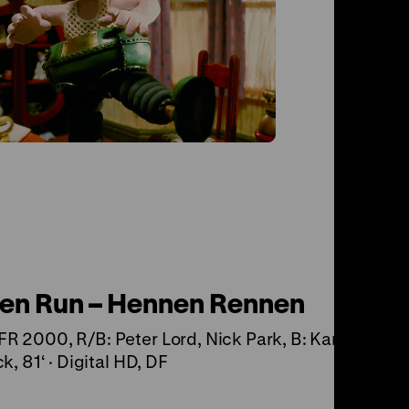
Walla
Hose
Wallace 
GB 1989, 
23‘ · Dig
Wallace 
GB 1993, 
Brian…
en Run – Hennen Rennen
 2000, R/B: Peter Lord, Nick Park, B: Karey
k, 81‘ · Digital HD, DF