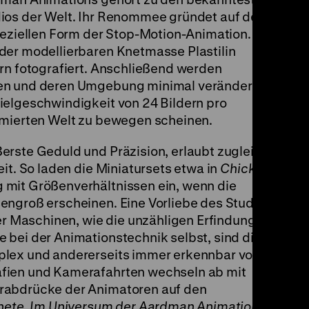
dios der Welt. Ihr Renommee gründet auf dem
peziellen Form der Stop-Motion-Animation.
der modellierbaren Knetmasse Plastilin
rn fotografiert. Anschließend werden
en und deren Umgebung minimal verändert,
ielgeschwindigkeit von 24 Bildern pro
imierten Welt zu bewegen scheinen.
erste Geduld und Präzision, erlaubt zugleich
it. So laden die Miniatursets etwa in
Chicken
mit Größenverhältnissen ein, wenn die
engroß erscheinen. Eine Vorliebe des Studios
ger Maschinen, wie die unzähligen Erfindungen
 bei der Animationstechnik selbst, sind die
plex und andererseits immer erkennbar von
fien und Kamerafahrten wechseln ab mit
rabdrücke der Animatoren auf den
Knete. Im Universum der Aardman Animations