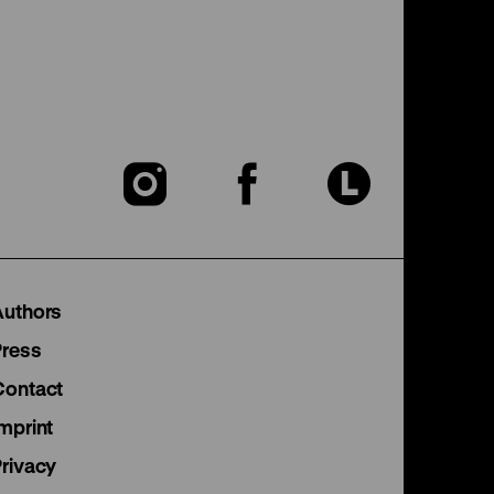
To
To
To
our
our
our
Instagram
Facebook
Lette
Authors
page
page
page
Press
Contact
mprint
Privacy