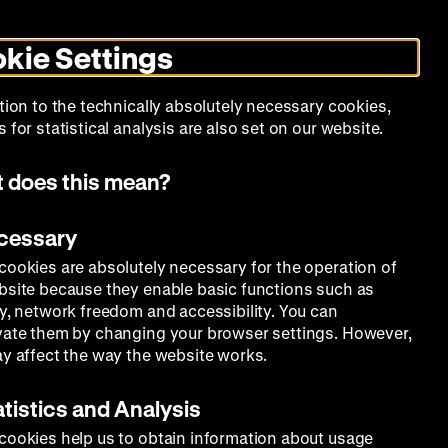
Search
Today +
German
English
DHM
Toggle
De
En
dark
kie Settings
mode
Calendar
Programs
About Us
tion to the technically absolutely necessary cookies,
 for statistical analysis are also set on our website.
 does this mean?
ecessary
cookies are absolutely necessary for the operation of
bsite because they enable basic functions such as
ty, network freedom and accessibility. You can
vate them by changing your browser settings. However,
ay affect the way the website works.
atistics and Analysis
cookies help us to obtain information about usage