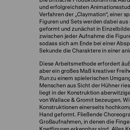
und erfolgreichsten Animationsstu
Verfahren der „Claymation“, einer s
Figuren und Sets werden dabei aus 
geformt und zunächst in Einzelbilde
zwischen jeder Aufnahme die Figur
sodass sich am Ende bei einer Absp
Sekunde die Charaktere in einer an
Diese Arbeitsmethode erfordert äuß
aber ein großes Maß kreativer Freihe
Run
zu einem spielerischen Umgang 
Menschen aus Sicht der Hühner ries
liegt in der Konstruktion aberwitzi
von Wallace & Gromit bezeugen. Wie
Konstruktionen einerseits hochkom
Hand geformt. Fließende Choreogra
Großaufnahmen, in denen die Finge
Knetfiguren erkennbar sind.
Alles 