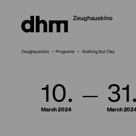
Jump
directly
to
the
page
contents
Zeughauskino
Programs
Nothing But Clay
10.
31
March 2024
March 202