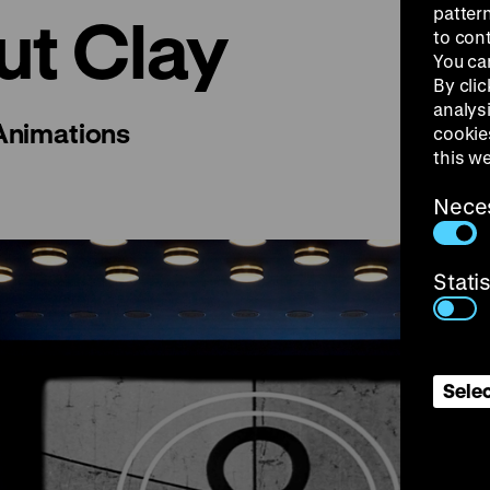
patter
ut Clay
to con
You ca
By clic
analys
 Animations
cookie
this w
Nece
Stati
Selec