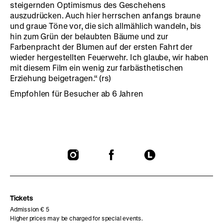
steigernden Optimismus des Geschehens
auszudrücken. Auch hier herrschen anfangs braune
und graue Töne vor, die sich allmählich wandeln, bis
hin zum Grün der belaubten Bäume und zur
Farbenpracht der Blumen auf der ersten Fahrt der
wieder hergestellten Feuerwehr. Ich glaube, wir haben
mit diesem Film ein wenig zur farbästhetischen
Erziehung beigetragen.“ (rs)
Empfohlen für Besucher ab 6 Jahren
To
To
To
our
our
our
Instagram
Facebook
Letterboxd
page
page
page
Tickets
Admission € 5
Higher prices may be charged for special events.