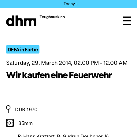
Jump
Today +
directly
to
the
Ope
page
and
clos
contents
the
navi
DEFA in Farbe
Saturday, 29. March 2014, 02.00 PM - 12.00 AM
Wir kaufen eine Feuerwehr
DDR 1970
35mm
R: Hans Kratzert, B: Gudrun Deubener, K: