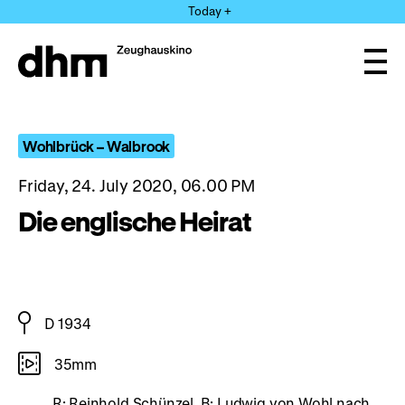
Jump
Today +
directly
to
the
Ope
page
and
clos
contents
the
navi
Wohlbrück – Walbrook
Friday, 24. July 2020, 06.00 PM
Die englische Heirat
D 1934
35mm
R: Reinhold Schünzel, B: Ludwig von Wohl nach