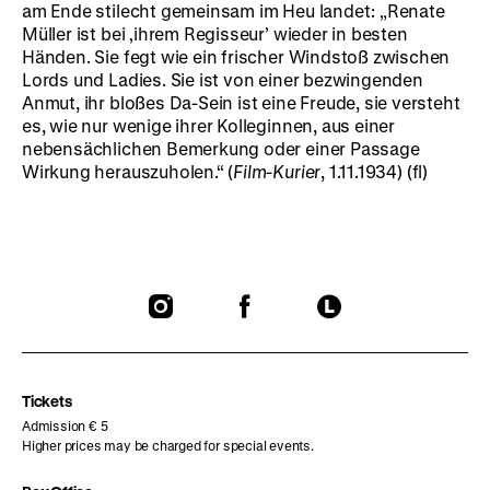
am Ende stilecht gemeinsam im Heu landet: „Renate
Müller ist bei ‚ihrem Regisseur’ wieder in besten
Händen. Sie fegt wie ein frischer Windstoß zwischen
Lords und Ladies. Sie ist von einer bezwingenden
Anmut, ihr bloßes Da-Sein ist eine Freude, sie versteht
es, wie nur wenige ihrer Kolleginnen, aus einer
nebensächlichen Bemerkung oder einer Passage
Wirkung herauszuholen.“ (
Film-Kurier
, 1.11.1934) (fl)
To
To
To
our
our
our
Instagram
Facebook
Letterboxd
page
page
page
Tickets
Admission € 5
Higher prices may be charged for special events.