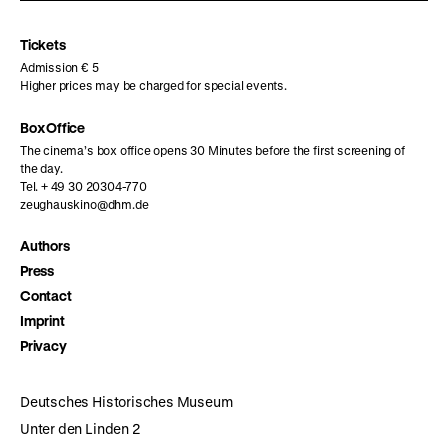
Instagram
Facebook
Letterboxd
page
page
page
Tickets
Admission € 5
Higher prices may be charged for special events.
Box Office
The cinema’s box office opens 30 Minutes before the first screening of
the day.
Tel. + 49 30 20304-770
zeughauskino@dhm.de
Authors
Press
Contact
Imprint
Privacy
Deutsches Historisches Museum
Unter den Linden 2