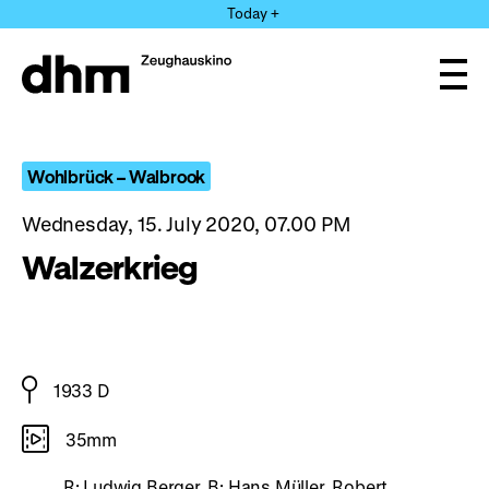
Jump
Today +
directly
to
the
Ope
page
and
clos
contents
the
navi
Wohlbrück – Walbrook
Wednesday, 15. July 2020, 07.00 PM
Walzerkrieg
1933 D
35mm
R: Ludwig Berger, B: Hans Müller, Robert