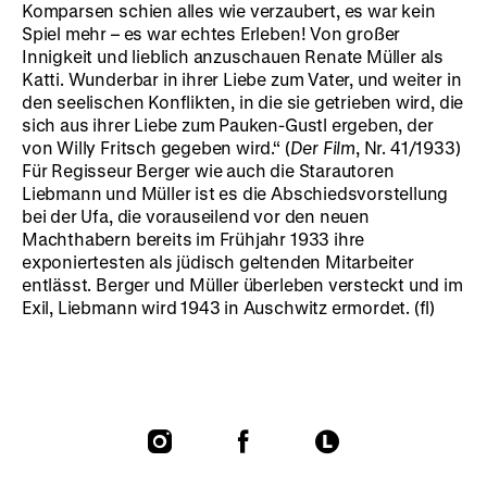
Komparsen schien alles wie verzaubert, es war kein
Spiel mehr – es war echtes Erleben! Von großer
Innigkeit und lieblich anzuschauen Renate Müller als
Katti. Wunderbar in ihrer Liebe zum Vater, und weiter in
den seelischen Konflikten, in die sie getrieben wird, die
sich aus ihrer Liebe zum Pauken-Gustl ergeben, der
von Willy Fritsch gegeben wird.“ (
Der Film
, Nr. 41/1933)
Für Regisseur Berger wie auch die Starautoren
Liebmann und Müller ist es die Abschiedsvorstellung
bei der Ufa, die vorauseilend vor den neuen
Machthabern bereits im Frühjahr 1933 ihre
exponiertesten als jüdisch geltenden Mitarbeiter
entlässt. Berger und Müller überleben versteckt und im
Exil, Liebmann wird 1943 in Auschwitz ermordet. (fl)
To
To
To
our
our
our