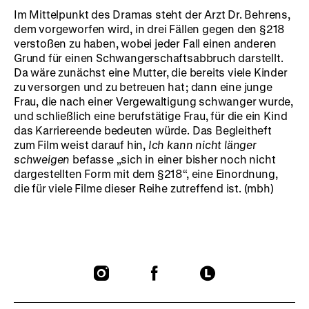
Im Mittelpunkt des Dramas steht der Arzt Dr. Behrens,
dem vorgeworfen wird, in drei Fällen gegen den §218
verstoßen zu haben, wobei jeder Fall einen anderen
Grund für einen Schwangerschaftsabbruch darstellt.
Da wäre zunächst eine Mutter, die bereits viele Kinder
zu versorgen und zu betreuen hat; dann eine junge
Frau, die nach einer Vergewaltigung schwanger wurde,
und schließlich eine berufstätige Frau, für die ein Kind
das Karriereende bedeuten würde. Das Begleitheft
zum Film weist darauf hin,
Ich kann nicht länger
schweigen
befasse „sich in einer bisher noch nicht
dargestellten Form mit dem §218“, eine Einordnung,
die für viele Filme dieser Reihe zutreffend ist. (mbh)
To
To
To
our
our
our