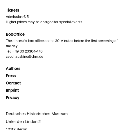
Instagram
Facebook
Letterboxd
page
page
page
Tickets
Admission € 5
Higher prices may be charged for special events.
Box Office
The cinema’s box office opens 30 Minutes before the first screening of
the day.
Tel. + 49 30 20304-770
zeughauskino@dhm.de
Authors
Press
Contact
Imprint
Privacy
Deutsches Historisches Museum
Unter den Linden 2
10117 Berlin