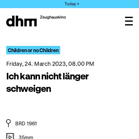
Jump
Today +
directly
to
the
Ope
page
and
clos
contents
the
navi
Children or no Children
Friday, 24. March 2023, 08.00 PM
Ich kann nicht länger
schweigen
BRD 1961
35mm