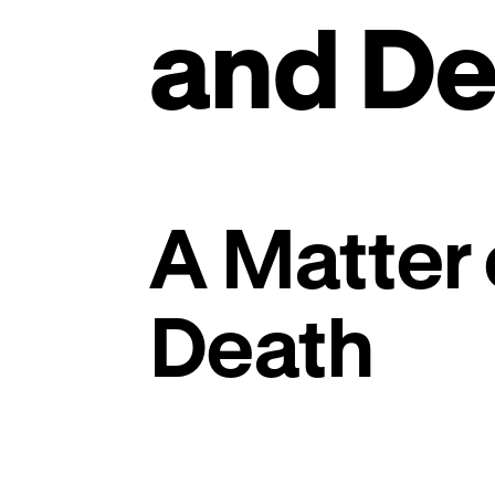
and De
A Matter 
Death