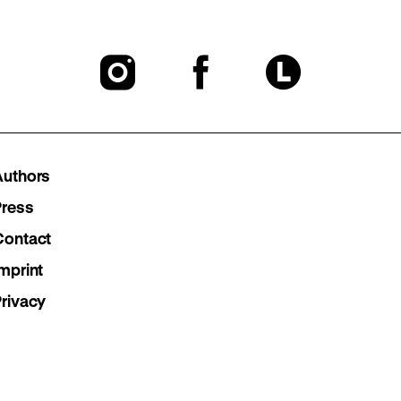
To
To
To
our
our
our
Instagram
Facebook
Lette
Authors
page
page
page
Press
Contact
mprint
Privacy