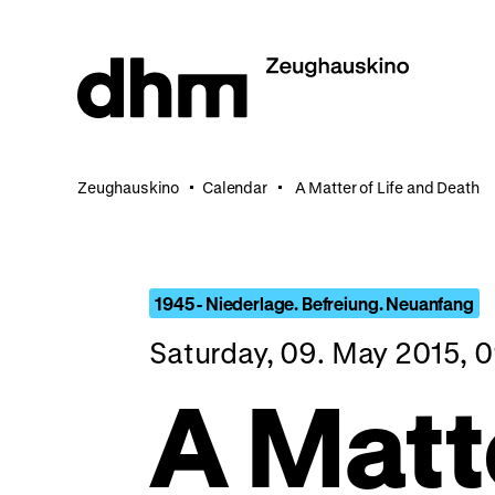
Jump
directly
to
the
page
contents
Zeughauskino
Calendar
A Matter of Life and Death
1945 - Niederlage. Befreiung. Neuanfang
Saturday, 09. May 2015, 
A Matte