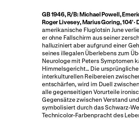
GB 1946, R/B: Michael Powell, Emeric
Roger Livesey, Marius Goring, 104’ · 
amerikanische Fluglotsin June verli
er ohne Fallschirm aus seiner zers
halluziniert aber aufgrund einer G
seines illegalen Überlebens zum Über
Neurologe mit Peters Symptomen kä
Himmelsgericht… Die ursprüngliche
interkulturellen Reibereien zwisch
entschärfen, wird im Duell zwische
alle gegenseitigen Vorurteile ironi
Gegensätze zwischen Verstand und G
symbolisiert durch das Schwarz-Wei
Technicolor-Farbenpracht des Lebens