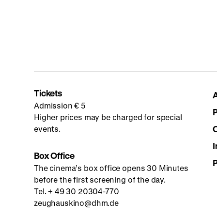
Tickets
Admission € 5
Higher prices may be charged for special
events.
I
Box Office
The cinema’s box office opens 30 Minutes
before the first screening of the day.
Tel. + 49 30 20304-770
zeughauskino@dhm.de