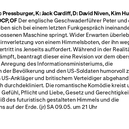
 Pressburger, K: Jack Cardiff, D: David Niven, Kim Hu
DCP, OF
Der englische Geschwaderführer Peter und 
eben sich bei einem letzten Funkgespräch ineinande
chossenen Maschine springt. Wider Erwarten überlebt
ehirnverletzung von einem Himmelsboten, der ihn we
tritt ins Jenseits auffordert. Während in der Realitä
mpft, beantragt dieser eine Revision vor dem ober
 Anregung des Informationsministeriums, die
en der Bevölkerung und den US-Soldaten humorvoll 
n US-Ankläger und britischem Verteidiger abgehande
sch durchdekliniert. Die romantische Komödie kreist 
efühl, Pflicht und Liebe, Gesetz und Gerechtigkei
ß des futuristisch gestalteten Himmels und die
 auf der Erde. (jr) SA 09.05. um 21 Uhr