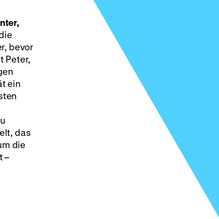
nter,
die
r, bevor
 Peter,
gen
t ein
sten
zu
lt, das
um die
t –