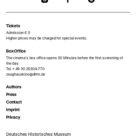
our
our
our
Instagram
Facebook
Letterboxd
page
page
page
Tickets
Admission € 5
Higher prices may be charged for special events.
Box Office
The cinema’s box office opens 30 Minutes before the first screening of
the day.
Tel. + 49 30 20304-770
zeughauskino@dhm.de
Authors
Press
Contact
Imprint
Privacy
Deutsches Historisches Museum