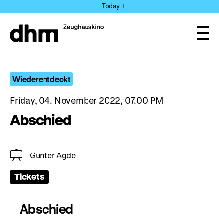
Jump
Today +
directly
to
the
Ope
page
and
clos
contents
the
navi
Wiederentdeckt
Friday, 04. November 2022, 07.00 PM
Abschied
Günter Agde
Tickets
Abschied