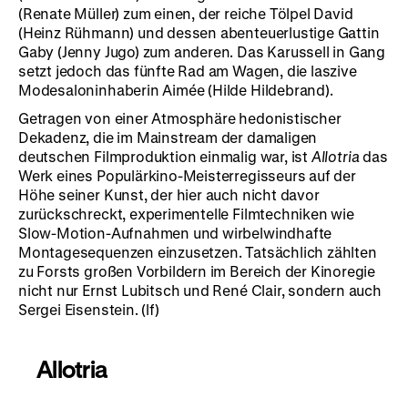
(Renate Müller) zum einen, der reiche Tölpel David
(Heinz Rühmann) und dessen abenteuerlustige Gattin
Gaby (Jenny Jugo) zum anderen. Das Karussell in Gang
setzt jedoch das fünfte Rad am Wagen, die laszive
Modesaloninhaberin Aimée (Hilde Hildebrand).
Getragen von einer Atmosphäre hedonistischer
Dekadenz, die im Mainstream der damaligen
deutschen Filmproduktion einmalig war, ist
Allotria
das
Werk eines Populärkino-Meisterregisseurs auf der
Höhe seiner Kunst, der hier auch nicht davor
zurückschreckt, experimentelle Filmtechniken wie
Slow-Motion-Aufnahmen und wirbelwindhafte
Montagesequenzen einzusetzen. Tatsächlich zählten
zu Forsts großen Vorbildern im Bereich der Kinoregie
nicht nur Ernst Lubitsch und René Clair, sondern auch
Sergei Eisenstein. (lf)
Allotria