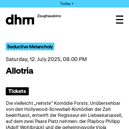
Jump
Today +
directly
to
the
Ope
page
and
clos
contents
the
navi
Seductive Melancholy
Saturday, 12. July 2025, 08.00 PM
Allotria
Tickets
Die vielleicht „reinste” Komödie Forsts. Unübersehbar
von den Hollywood-Screwball-Komödien der Zeit
beeinflusst, entwirft der Regisseur ein Liebeskarussell,
auf dem zwei Paare Platz nehmen: der Playboy Philipp
(Adolf Wohlbrück) und die geheimnisvolle Viola