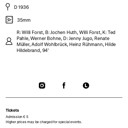
D 1936
35mm
R: Willi Forst, B: Jochen Huth, Willi Forst, K: Ted
Pahle, Werner Bohne, D: Jenny Jugo, Renate
Müller, Adolf Wohlbrück, Heinz Rühmann, Hilde
Hildebrand, 94’
To
To
To
our
our
our
Instagram
Facebook
Letterboxd
page
page
page
Tickets
Admission € 5
Higher prices may be charged for special events.