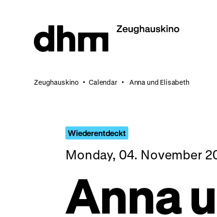
Jump
directly
to
the
page
contents
Zeughauskino
Calendar
Anna und Elisabeth
Wiederentdeckt
Monday, 04. November 2
Anna 