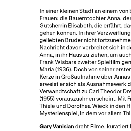
In einer kleinen Stadt an einem v
Frauen: die Bauerntochter Anna, der
Gutsherrin Elisabeth, die erfährt, d
gehen können. In ihrer Verzweiflung 
geliebten Bruder nicht fortzunehmen
Nachricht davon verbreitet sich in de
Anna, in ihr Haus zu ziehen, um auch
Frank Wisbars zweiter Spielfilm ge
Maria
(1936). Doch von seiner erste
Kerze in Großaufnahme über Annas G
erweist er sich als Ausnahmewerk 
Verwandtschaft zu Carl Theodor Dr
(1955) vorauszuahnen scheint. Mit
Thiele und Dorothea Wieck in den Ha
Mysterienspiel, in dem vor allem Thi
Gary Vanisian
dreht Filme, kuratier