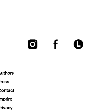
To
To
To
our
our
our
Instagram
Facebook
Lette
Authors
page
page
page
Press
Contact
mprint
Privacy