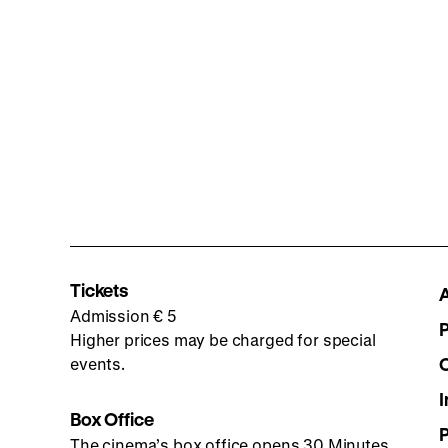
Tickets
Admission € 5
Higher prices may be charged for special
events.
I
Box Office
The cinema’s box office opens 30 Minutes