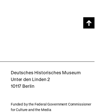
Scroll
page
back
to
top
rboxd
Deutsches Historisches Museum
Unter den Linden 2
10117 Berlin
Funded by the Federal Government Commissioner
for Culture and the Media