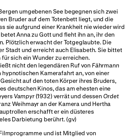
on Bergen umgebenen See begegnen sich zwei
en Bruder auf dem Totenbett liegt, und die
ass sie aufgrund einer Krankheit nie wieder wird
betet Anna zu Gott und fleht ihn an, ihr den
. Plötzlich erwacht der Totgeglaubte. Die
r Stadt und erreicht auch Elisabeth. Sie bittet
 für sich ein Wunder zu erreichen.
nießt nicht den legendären Ruf von
Fährmann
n hypnotischen Kamerafahrt an, von einer
esicht auf den toten Körper ihres Bruders,
des deutschen Kinos, das am ehesten eine
eyers
Vampyr
(1932) verrät und dessen
Ordet
 Franz Weihmayr an der Kamera und Hertha
uptrollen erschafft er ein düsteres
eles Darbietung berührt. (gv)
t Filmprogramme und ist Mitglied von