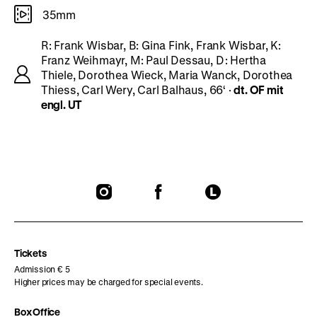
35mm
R: Frank Wisbar, B: Gina Fink, Frank Wisbar, K:
Franz Weihmayr, M: Paul Dessau, D: Hertha
Thiele, Dorothea Wieck, Maria Wanck, Dorothea
Thiess, Carl Wery, Carl Balhaus, 66‘ ·
dt. OF mit
engl. UT
To
To
To
our
our
our
Instagram
Facebook
Letterboxd
page
page
page
Tickets
Admission € 5
Higher prices may be charged for special events.
Box Office