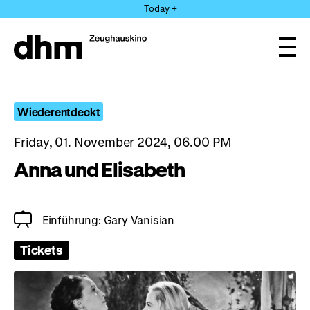
Jump
Today +
directly
to
the
Ope
page
and
clos
contents
the
navi
Wiederentdeckt
Friday, 01. November 2024, 06.00 PM
Anna und Elisabeth
Einführung: Gary Vanisian
Tickets