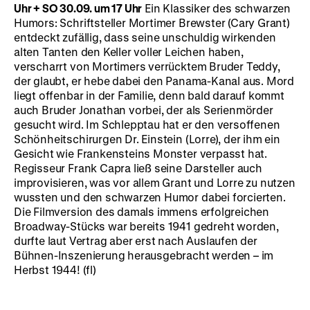
Uhr
+ SO 30.09. um
17 Uhr
Ein Klassiker des schwarzen
Humors: Schriftsteller Mortimer Brewster (Cary Grant)
entdeckt zufällig, dass seine unschuldig wirkenden
alten Tanten den Keller voller Leichen haben,
verscharrt von Mortimers verrücktem Bruder Teddy,
der glaubt, er hebe dabei den Panama-Kanal aus. Mord
liegt offenbar in der Familie, denn bald darauf kommt
auch Bruder Jonathan vorbei, der als Serienmörder
gesucht wird. Im Schlepptau hat er den versoffenen
Schönheitschirurgen Dr. Einstein (Lorre), der ihm ein
Gesicht wie Frankensteins Monster verpasst hat.
Regisseur Frank Capra ließ seine Darsteller auch
improvisieren, was vor allem Grant und Lorre zu nutzen
wussten und den schwarzen Humor dabei forcierten.
Die Filmversion des damals immens erfolgreichen
Broadway-Stücks war bereits 1941 gedreht worden,
durfte laut Vertrag aber erst nach Auslaufen der
Bühnen-Inszenierung herausgebracht werden – im
Herbst 1944! (fl)