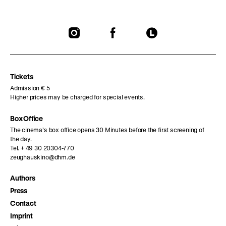
To
To
To
our
our
our
Instagram
Facebook
Letterboxd
page
page
page
Tickets
Admission € 5
Higher prices may be charged for special events.
Box Office
The cinema’s box office opens 30 Minutes before the first screening of
the day.
Tel. + 49 30 20304-770
zeughauskino@dhm.de
Authors
Press
Contact
Imprint