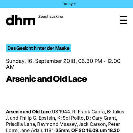
Jump
Today +
directly
to
the
Ope
page
and
clos
contents
the
navi
Das Gesicht hinter der Maske
Sunday, 16. September 2018, 06.30 PM - 12.00
AM
Arsenic and Old Lace
Arsenic and Old Lace
US 1944, R: Frank Capra, B: Julius
J. und Philip G. Epstein, K: Sol Polito, D: Cary Grant,
Priscilla Lane, Raymond Massey, Jack Carson, Peter
Lorre, Jane Adair, 118‘
· 35mm, OF
SO 16.09.
um 18.30