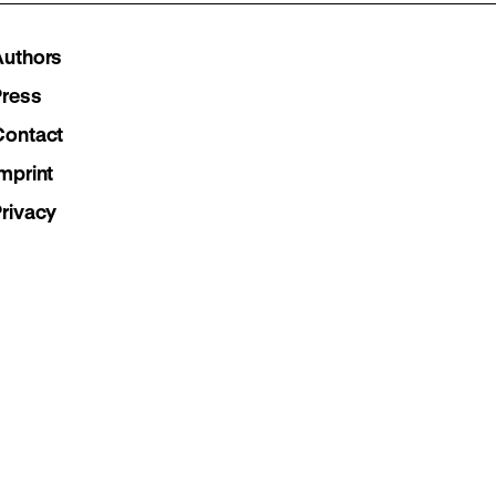
Instagram
Facebook
Lette
Authors
page
page
page
Press
Contact
mprint
Privacy