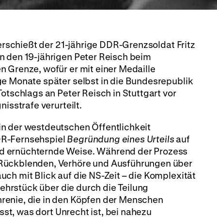
 erschießt der 21-jährige DDR-Grenzsoldat Fritz
n den 19-jährigen Peter Reisch beim
 Grenze, wofür er mit einer Medaille
ge Monate später selbst in die Bundesrepublik
otschlags an Peter Reisch in Stuttgart vor
isstrafe verurteilt.
n der westdeutschen Öffentlichkeit
DR-Fernsehspiel
Begründung eines Urteils
auf
d ernüchternde Weise. Während der Prozess
Rückblenden, Verhöre und Ausführungen über
ch mit Blick auf die NS-Zeit – die Komplexität
 Lehrstück über die durch die Teilung
renie, die in den Köpfen der Menschen
ässt, was dort Unrecht ist, bei nahezu