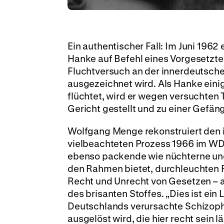
Ein authentischer Fall: Im Juni 1962
Hanke auf Befehl eines Vorgesetzte
Fluchtversuch an der innerdeutschen
ausgezeichnet wird. Als Hanke eini
flüchtet, wird er wegen versuchten T
Gericht gestellt und zu einer Gefängn
Wolfgang Menge rekonstruiert den i
vielbeachteten Prozess 1966 im W
ebenso packende wie nüchterne un
den Rahmen bietet, durchleuchten 
Recht und Unrecht von Gesetzen – au
des brisanten Stoffes. „Dies ist ein
Deutschlands verursachte Schizoph
ausgelöst wird, die hier recht sein l