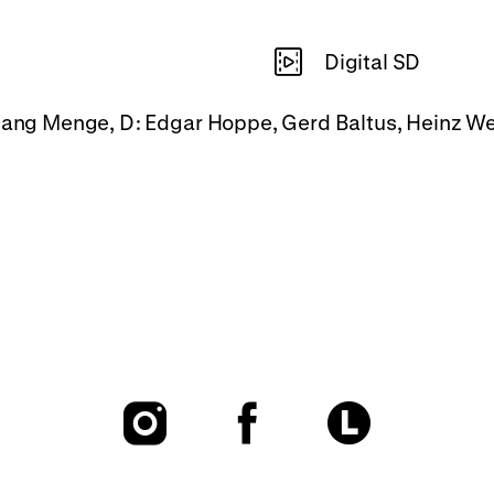
Digital SD
fgang Menge, D: Edgar Hoppe, Gerd Baltus, Heinz Wei
To
To
To
our
our
our