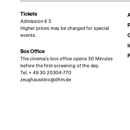
Tickets
Admission € 5
Higher prices may be charged for special
events.
I
Box Office
The cinema’s box office opens 30 Minutes
before the first screening of the day.
Tel. + 49 30 20304-770
zeughauskino@dhm.de