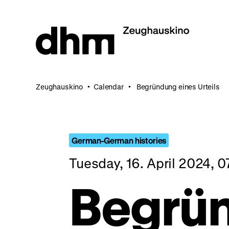
Jump
directly
to
the
page
contents
Zeughauskino
Calendar
Begründung eines Urteils
German-German histories
Tuesday, 16. April 2024, 
Begrü