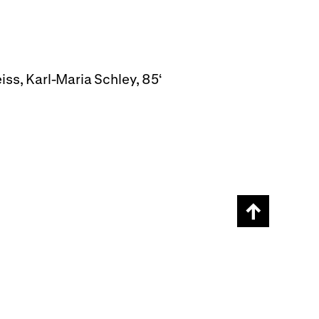
ss, Karl-Maria Schley, 85‘
Scroll
page
back
to
top