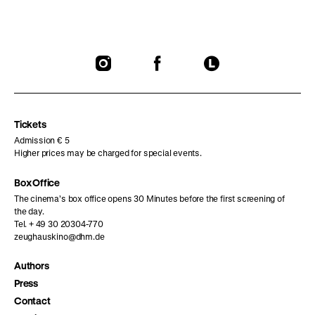
To
To
To
our
our
our
Instagram
Facebook
Letterboxd
page
page
page
Tickets
Admission € 5
Higher prices may be charged for special events.
Box Office
The cinema’s box office opens 30 Minutes before the first screening of
the day.
Tel. + 49 30 20304-770
zeughauskino@dhm.de
Authors
Press
Contact