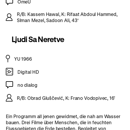
OmeU
R/B: Kassem Hawal, K: Rifaat Abdoul Hammed,
Slman Mezel, Sadoon Ali, 43‘
Ljudi Sa Neretve
YU 1966
Digital HD
no dialog
R/B: Obrad Gluščević, K: Frano Vodopivec, 16’
Ein Programm all jenen gewidmet, die nah am Wasser
bauen. Drei Filme über Menschen, die in feuchten
Flussgebieten die Erde bestellen. Begleitet von