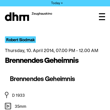
Jump
Today +
directly
to
the
Ope
page
and
clos
contents
the
navi
Robert Siodmak
Thursday, 10. April 2014, 07.00 PM - 12.00 AM
Brennendes Geheimnis
Brennendes Geheimnis
D 1933
35mm