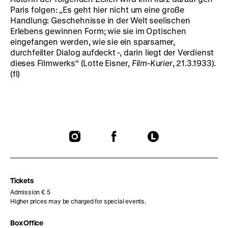
Paris folgen: „Es geht hier nicht um eine große
Handlung: Geschehnisse in der Welt seelischen
Erlebens gewinnen Form; wie sie im Optischen
eingefangen werden, wie sie ein sparsamer,
durchfeilter Dialog aufdeckt -, darin liegt der Verdienst
dieses Filmwerks“ (Lotte Eisner,
Film-Kurier
, 21.3.1933).
(fl)
To
To
To
our
our
our
Instagram
Facebook
Letterboxd
page
page
page
Tickets
Admission € 5
Higher prices may be charged for special events.
Box Office