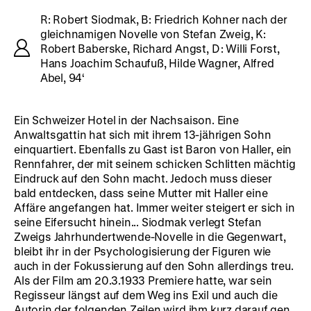
R: Robert Siodmak, B: Friedrich Kohner nach der
gleichnamigen Novelle von Stefan Zweig, K:
Robert Baberske, Richard Angst, D: Willi Forst,
Hans Joachim Schaufuß, Hilde Wagner, Alfred
Abel, 94‘
Ein Schweizer Hotel in der Nachsaison. Eine
Anwaltsgattin hat sich mit ihrem 13-jährigen Sohn
einquartiert. Ebenfalls zu Gast ist Baron von Haller, ein
Rennfahrer, der mit seinem schicken Schlitten mächtig
Eindruck auf den Sohn macht. Jedoch muss dieser
bald entdecken, dass seine Mutter mit Haller eine
Affäre angefangen hat. Immer weiter steigert er sich in
seine Eifersucht hinein... Siodmak verlegt Stefan
Zweigs Jahrhundertwende-Novelle in die Gegenwart,
bleibt ihr in der Psychologisierung der Figuren wie
auch in der Fokussierung auf den Sohn allerdings treu.
Als der Film am 20.3.1933 Premiere hatte, war sein
Regisseur längst auf dem Weg ins Exil und auch die
Autorin der folgenden Zeilen wird ihm kurz darauf gen