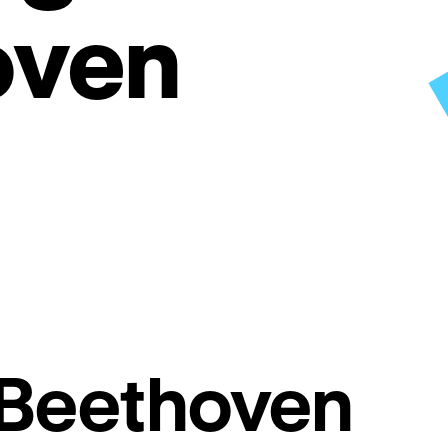
oven
 Beethoven