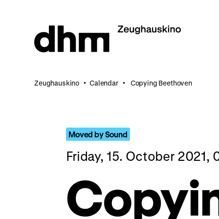
Jump
directly
to
the
page
contents
Zeughauskino
Calendar
Copying Beethoven
Moved by Sound
Friday, 15. October 2021,
Copyi