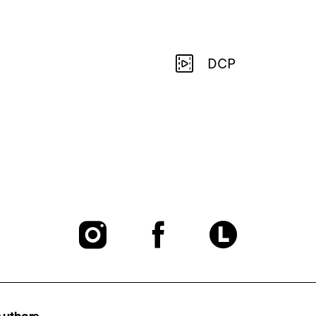
DCP
To
To
To
our
our
our
Instagram
Facebook
Lette