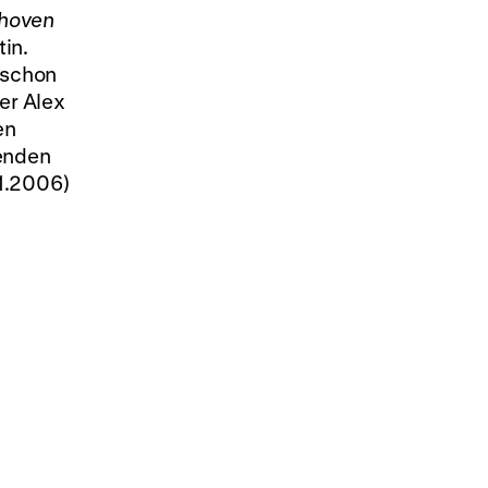
hoven
in.
n schon
er Alex
en
henden
11.2006)