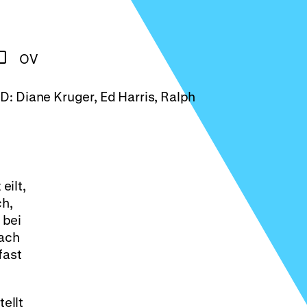
OV
D: Diane Kruger, Ed Harris, Ralph
eilt,
ch,
 bei
nach
fast
ellt