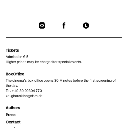
To
To
To
our
our
our
Instagram
Facebook
Letterboxd
page
page
page
Tickets
Admission € 5
Higher prices may be charged for special events.
Box Office
The cinema’s box office opens 30 Minutes before the first screening of
the day.
Tel. + 49 30 20304-770
zeughauskino@dhm.de
Authors
Press
Contact