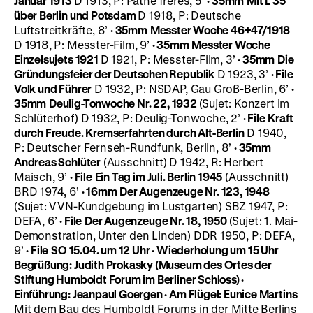
Januar 1913
D 1913, P: Pathé frères, 5’
· 35mm
Mit L 35
über Berlin und Potsdam
D 1918, P: Deutsche
Luftstreitkräfte, 8’
· 35mm
Messter Woche 46+47/1918
D 1918, P: Messter-Film, 9’
·
35mm
Messter Woche
Einzelsujets 1921
D 1921, P: Messter-Film, 3’
·
35mm
Die
Gründungsfeier der Deutschen Republik
D 1923, 3’
· File
Volk und Führer
D 1932, P: NSDAP, Gau Groß-Berlin, 6’
·
35mm
Deulig-Tonwoche Nr. 22, 1932
(Sujet: Konzert im
Schlüterhof) D 1932, P: Deulig-Tonwoche, 2’
· File
Kraft
durch Freude. Kremserfahrten durch Alt-Berlin
D 1940,
P: Deutscher Fernseh-Rundfunk, Berlin, 8’
· 35mm
Andreas Schlüter
(Ausschnitt) D 1942, R: Herbert
Maisch, 9’
· File
Ein Tag im Juli. Berlin 1945
(Ausschnitt)
BRD 1974, 6’
· 16mm
Der Augenzeuge Nr. 123, 1948
(Sujet: VVN-Kundgebung im Lustgarten) SBZ 1947, P:
DEFA, 6’
· File
Der Augenzeuge Nr. 18, 1950
(Sujet: 1. Mai-
Demonstration, Unter den Linden) DDR 1950, P: DEFA,
9’
· File
SO 15.04. um 12 Uhr
·
Wiederholung um 15 Uhr
Begrüßung: Judith Prokasky (Museum des Ortes der
Stiftung Humboldt Forum im Berliner Schloss) ·
Einführung: Jeanpaul Goergen · Am Flügel: Eunice Martins
Mit dem Bau des Humboldt Forums in der Mitte Berlins