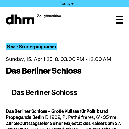
Jump
Today +
directly
to
the
Ope
page
and
clos
contents
the
navi
S wie Sonderprogramm
Sunday, 15. April 2018, 03.00 PM - 12.00 AM
Das Berliner Schloss
Das Berliner Schloss
Das Berliner Schloss – Große Kulisse für Politik und
Propaganda
Berlin
D 1909, P: Pathé frères, 6’
· 35mm
Zur Geburtstagsfeier Seiner Majestät des Kaisers am 27.