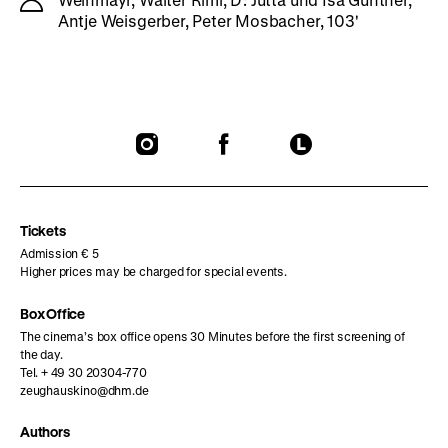
Antje Weisgerber, Peter Mosbacher, 103'
To
To
To
our
our
our
Instagram
Facebook
Letterboxd
page
page
page
Tickets
Admission € 5
Higher prices may be charged for special events.
Box Office
The cinema’s box office opens 30 Minutes before the first screening of
the day.
Tel. + 49 30 20304-770
zeughauskino@dhm.de
Authors