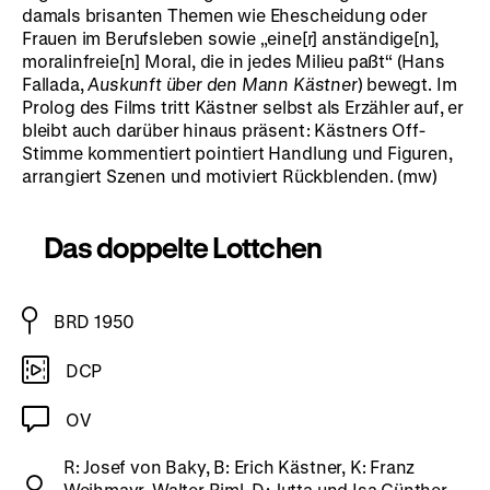
damals brisanten Themen wie Ehescheidung oder
Frauen im Berufsleben sowie „eine[r] anständige[n],
moralinfreie[n] Moral, die in jedes Milieu paßt“ (Hans
Fallada,
Auskunft über den Mann Kästner
) bewegt. Im
Prolog des Films tritt Kästner selbst als Erzähler auf, er
bleibt auch darüber hinaus präsent: Kästners Off-
Stimme kommentiert pointiert Handlung und Figuren,
arrangiert Szenen und motiviert Rückblenden. (mw)
Das doppelte Lottchen
BRD 1950
DCP
OV
R: Josef von Baky, B: Erich Kästner, K: Franz
Weihmayr, Walter Riml, D: Jutta und Isa Günther,