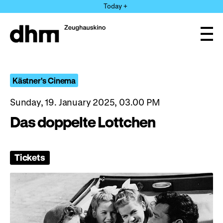
Jump
Today +
directly
to
the
Ope
page
and
clos
contents
the
navi
Kästner's Cinema
Sunday, 19. January 2025, 03.00 PM
Das doppelte Lottchen
Tickets