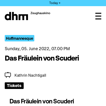
Jump
Today +
directly
to
the
Ope
page
and
clos
contents
the
navi
Hoffmannesque
Sunday, 05. June 2022, 07.00 PM
Das Fräulein von Scuderi
Kathrin Nachtigall
Tickets
Das Fräulein von Scuderi