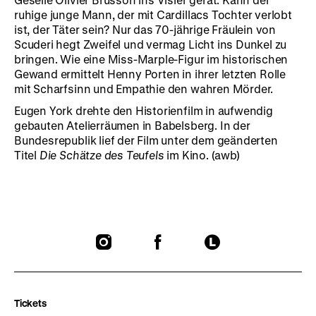
ruhige junge Mann, der mit Cardillacs Tochter verlobt
ist, der Täter sein? Nur das 70-jährige Fräulein von
Scuderi hegt Zweifel und vermag Licht ins Dunkel zu
bringen. Wie eine Miss-Marple-Figur im historischen
Gewand ermittelt Henny Porten in ihrer letzten Rolle
mit Scharfsinn und Empathie den wahren Mörder.
Eugen York drehte den Historienfilm in aufwendig
gebauten Atelierräumen in Babelsberg. In der
Bundesrepublik lief der Film unter dem geänderten
Titel
Die Schätze des Teufels
im Kino. (awb)
To
To
To
our
our
our
Instagram
Facebook
Letterboxd
page
page
page
Tickets