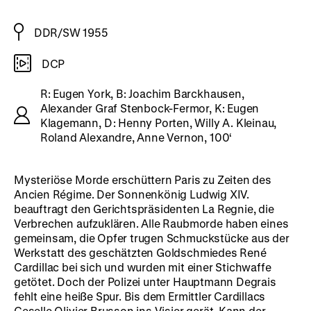
DDR/SW 1955
DCP
R: Eugen York, B: Joachim Barckhausen,
Alexander Graf Stenbock-Fermor, K: Eugen
Klagemann, D: Henny Porten, Willy A. Kleinau,
Roland Alexandre, Anne Vernon, 100‘
Mysteriöse Morde erschüttern Paris zu Zeiten des
Ancien Régime. Der Sonnenkönig Ludwig XIV.
beauftragt den Gerichtspräsidenten La Regnie, die
Verbrechen aufzuklären. Alle Raubmorde haben eines
gemeinsam, die Opfer trugen Schmuckstücke aus der
Werkstatt des geschätzten Goldschmiedes René
Cardillac bei sich und wurden mit einer Stichwaffe
getötet. Doch der Polizei unter Hauptmann Degrais
fehlt eine heiße Spur. Bis dem Ermittler Cardillacs
Geselle Olivier Brusson ins Visier gerät. Kann der