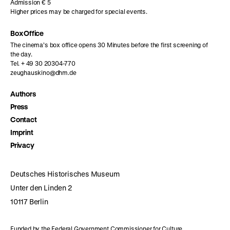
Admission € 5
Higher prices may be charged for special events.
Box Office
The cinema’s box office opens 30 Minutes before the first screening of
the day.
Tel. + 49 30 20304-770
zeughauskino@dhm.de
Authors
Press
Contact
Imprint
Privacy
Deutsches Historisches Museum
Unter den Linden 2
10117 Berlin
Funded by the Federal Government Commissioner for Culture