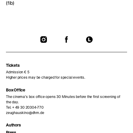
(fib)
To
To
To
our
our
our
Instagram
Facebook
Letterboxd
page
page
page
Tickets
Admission € 5
Higher prices may be charged for special events.
Box Office
The cinema’s box office opens 30 Minutes before the first screening of
the day.
Tel. + 49 30 20304-770
zeughauskino@dhm.de
Authors
Press