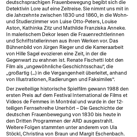
deutschsprachigen Frauenbewegung begibt sich die
Detektivin Lore auf eine Zeitreise. Sie nimmt uns mit in
die Jahrzehnte zwischen 1830 und 1860, in die Wohn-
und Studierzimmer von Luise Otto-Peters, Louise
Aston, Kathinka Zitz und Mathilde Franziska Anneke.
In malerischem Dekor lesen die Frauenrechtlerinnen
und Schriftstellerinnen aus ihren Werken vor. Das
Bühnenbild von Jürgen Rieger und die Kameraarbeit
von Hille Sagel evozieren eine Zeit, in der die
Gegenwart zu erahnen ist. Renate Fischetti lobt den
Film als „ungewöhnliche Geschichtsschau“, die
„großartig (…) in die Vergangenheit überleitet, anhand
von Illustrationen, Radierungen und Faksimiles“.
Der zweiteilige historische Spielfilm gewann 1988 den
ersten Preis auf dem Festival International de Films et
Videos de Femmes in Montréal und wurde in der 12-
teiligen Fernsehreihe Unerhört – Die Geschichte der
deutschen Frauenbewegung von 1830 bis heute in
den Dritten Programmen der ARD ausgestrahlt.
Weitere Folgen stammten unter anderem von Ula
Stöckl, Christina von Braun und Margit Eschenbach.