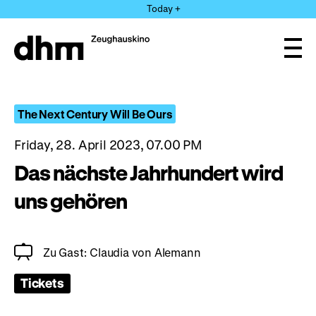
Jump
Today +
directly
to
the
Ope
page
and
clos
contents
the
navi
The Next Century Will Be Ours
Friday, 28. April 2023, 07.00 PM
Das nächste Jahrhundert wird
uns gehören
Zu Gast: Claudia von Alemann
Tickets